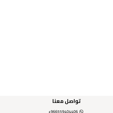
تواصل معنا
966559404406+