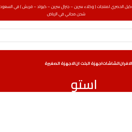
كيل الحصري لمنتجات ( وكلاء سرين – جنرال سرين – كيولد – فريش ) في السعود
شحن مجاني في الرياض
لافران
الشاشات
اجهزة البلت ان
الاجهزة الصغيرة
استو