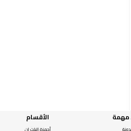
 مهمة
الأقسام
دونة
أجهزة البلت ان