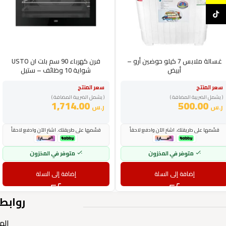
TikTok
غسالة ملابس 7 كيلو حوضين أرو –
فرن كهرباء 90 سم بلت ان USTO
أبيض
شواية 10 وظائف – ستيل
سعر المنتج
سعر المنتج
( يشمل الضريبة المضافة )
( يشمل الضريبة المضافة )
1,714.00
500.00
ر.س
ر.س
قسّمها على طريقتك. اشترِ الآن وادفع لاحقاً
قسّمها على طريقتك. اشترِ الآن وادفع لاحقاً
متوفر في المخزون
متوفر في المخزون
إضافة إلى السلة
إضافة إلى السلة
روابط
الم