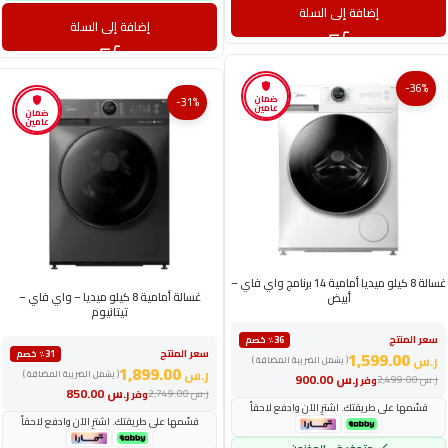
إضافة إلى السلة
إضافة إلى السلة
-36%
ضمان
-31%
عامين
ضمان
عامين
غسالة 8 كيلو ميديا أمامية 14 برنامج واي فاي –
غسالة أمامية 8 كيلو ميديا – واي فاي –
أبيض
تيتانيوم
سعر المنتج
٪36 خصم
سعر المنتج
1,599.00
٪31 خصم
ر.س
( يشمل الضريبة المضافة )
1,899.00
ر.س
( يشمل الضريبة المضافة )
ر.س
900.00
ر.س
2,499.00
وفر
ر.س
850.00
ر.س
2,749.00
وفر
قسّمها على طريقتك. اشترِ الآن وادفع لاحقاً
قسّمها على طريقتك. اشترِ الآن وادفع لاحقاً