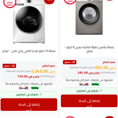
عامين
ضمان
عامين
غسالة ملابس تعبئة امامية سرين 8 كيلو –
غسالة 10 كيلو ميديا امامي واي فاي – ابيض
فضي
سعر المنتج
٪29 خصم
سعر المنتج
952.00
٪26 خصم
ر.س
( يشمل الضريبة المضافة )
2,049.00
ر.س
( يشمل الضريبة المضافة )
ر.س
381.00
ر.س
1,333.00
وفر
ر.س
730.00
ر.س
2,779.00
وفر
قسّمها على طريقتك. اشترِ الآن وادفع لاحقاً
قسّمها على طريقتك. اشترِ الآن وادفع لاحقاً
متوفر في المخزون
متوفر في المخزون
إضافة إلى السلة
إضافة إلى السلة