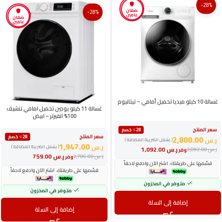
-28%
ضمان
-28%
عامين
ضمان
عامين
غسالة 10 كيلو ميديا تحميل أمامي – تيتانيوم
غسالة 11 كيلو يوجين تحميل امامي تنشيف
100% انفيرتر – ابيض
سعر المنتج
٪28 خصم
سعر المنتج
2,800.00
٪28 خصم
ر.س
( يشمل الضريبة المضافة )
1,947.00
ر.س
( يشمل الضريبة المضافة )
ر.س
1,092.00
ر.س
3,892.00
وفر
ر.س
759.00
ر.س
2,706.00
وفر
قسّمها على طريقتك. اشترِ الآن وادفع لاحقاً
قسّمها على طريقتك. اشترِ الآن وادفع لاحقاً
متوفر في المخزون
متوفر في المخزون
إضافة إلى السلة
إضافة إلى السلة