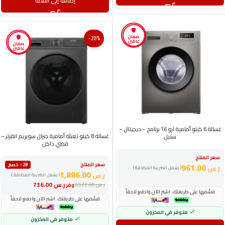
إضافة إلى السلة
ضمان
-28%
عامين
ضمان
عامين
غسالة 6 كيلو أمامية ارو 16 برنامج – ديجيتال –
غسالة 8 كيلو تعبئة أمامية جنرال سوبريم انفرتر –
ستيل
فضي داكن
سعر المنتج
سعر المنتج
961.00
٪28 خصم
ر.س
( يشمل الضريبة المضافة )
1,886.00
ر.س
( يشمل الضريبة المضافة )
ر.س
736.00
ر.س
2,622.00
وفر
قسّمها على طريقتك. اشترِ الآن وادفع لاحقاً
قسّمها على طريقتك. اشترِ الآن وادفع لاحقاً
متوفر في المخزون
متوفر في المخزون