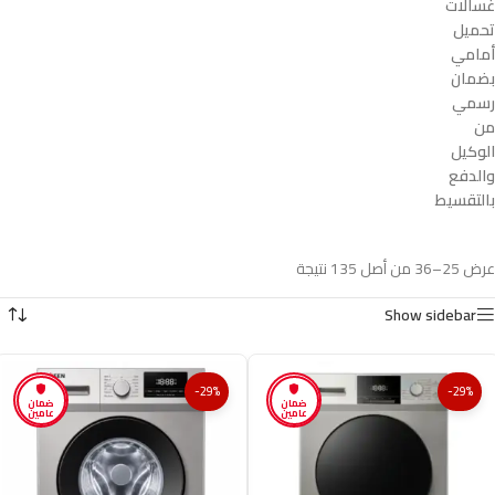
غسالات
تحميل
أمامي
بضمان
رسمي
من
الوكيل
والدفع
بالتقسيط
عرض 25–36 من أصل 135 نتيجة
Show sidebar
-29%
-29%
ضمان
ضمان
عامين
عامين