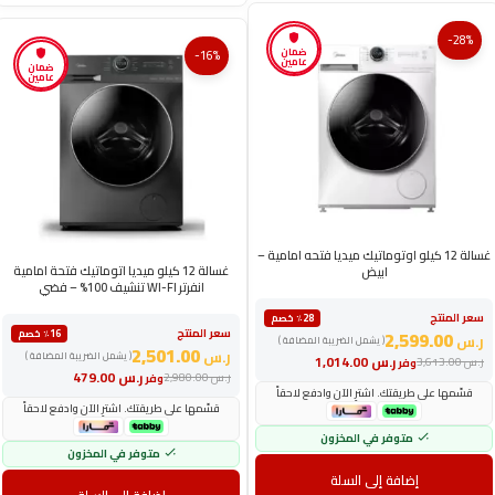
-28%
ضمان
-16%
عامين
ضمان
عامين
غسالة 12 كيلو اوتوماتيك ميديا فتحه امامية –
غسالة 12 كيلو ميديا اتوماتيك فتحة امامية
ابيض
انفرتر WI-FI تنشيف 100% – فضي
سعر المنتج
٪28 خصم
سعر المنتج
2,599.00
٪16 خصم
ر.س
( يشمل الضريبة المضافة )
2,501.00
ر.س
( يشمل الضريبة المضافة )
ر.س
1,014.00
ر.س
3,613.00
وفر
ر.س
479.00
ر.س
2,980.00
وفر
قسّمها على طريقتك. اشترِ الآن وادفع لاحقاً
قسّمها على طريقتك. اشترِ الآن وادفع لاحقاً
متوفر في المخزون
متوفر في المخزون
إضافة إلى السلة