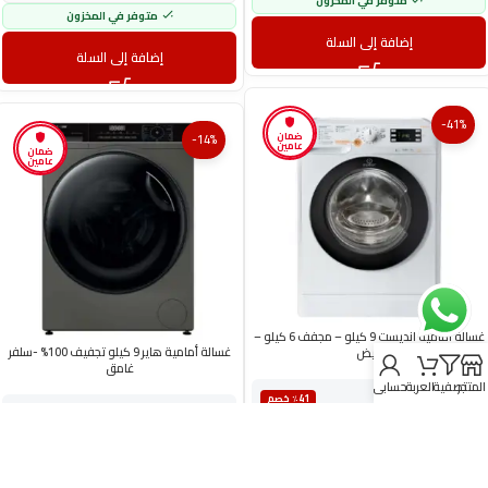
متوفر في المخزون
متوفر في المخزون
إضافة إلى السلة
إضافة إلى السلة
-41%
ضمان
-14%
عامين
ضمان
عامين
غسالة أمامية انديست 9 كيلو – مجفف 6 كيلو –
غسالة أمامية هاير 9 كيلو تجفيف 100% -سلفر
أبيض
غامق
المتجر
تصفية
العربة
حسابي
سعر المنتج
٪41 خصم
سعر المنتج
1,899.00
٪14 خصم
ر.س
( يشمل الضريبة المضافة )
1,699.00
ر.س
( يشمل الضريبة المضافة )
ر.س
1,330.00
ر.س
3,229.00
وفر
ر.س
286.00
ر.س
1,985.00
وفر
قسّمها على طريقتك. اشترِ الآن وادفع لاحقاً
قسّمها على طريقتك. اشترِ الآن وادفع لاحقاً