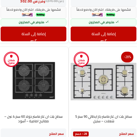
ر.س
302.00
ر.س
1,076.00
وفر
قسّمها على طريقتك. اشترِ الآن وادفع لاحقاً
قسّمها على طريقتك. اشترِ الآن وادفع لاحقاً
متوفر في المخزون
متوفر في المخزون
إضافة إلى السلة
إضافة إلى السلة
-28%
ضمان
ضمان
عامين
عامين
سطح بلت ان غاز ماستر جاز ايطالي 90 سم 5
سطح بلت ان غاز ماستر جولد 60 سم 4 عين –
شعلات – ستيل
مفاتيح امامية – أسود
سعر المنتج
سعر المنتج
٪28 خصم