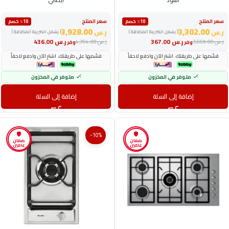
أسود
ايطالي
سعر المنتج
سعر المنتج
٪10 خصم
٪10 خصم
3,928.00
3,302.00
ر.س
ر.س
( يشمل الضريبة المضافة )
( يشمل الضريبة المضافة )
ر.س
367.00
ر.س
436.00
ر.س
3,669.00
ر.س
4,364.00
وفر
وفر
قسّمها على طريقتك. اشترِ الآن وادفع لاحقاً
قسّمها على طريقتك. اشترِ الآن وادفع لاحقاً
متوفر في المخزون
متوفر في المخزون
إضافة إلى السلة
إضافة إلى السلة
-10%
ضمان
ضمان
عامين
عامين