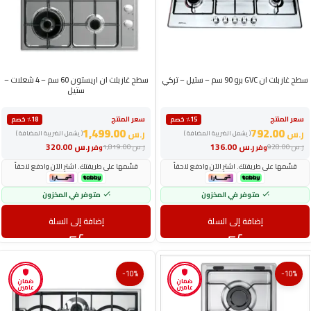
سطح غاز بلت ان GVC برو 90 سم – ستيل – تركي
سطح غاز بلت ان اريستون 60 سم – 4 شعلات –
ستيل
سعر المنتج
سعر المنتج
٪15 خصم
٪18 خصم
1,499.00
792.00
ر.س
ر.س
( يشمل الضريبة المضافة )
( يشمل الضريبة المضافة )
ر.س
136.00
ر.س
320.00
ر.س
928.00
ر.س
1,819.00
وفر
وفر
قسّمها على طريقتك. اشترِ الآن وادفع لاحقاً
قسّمها على طريقتك. اشترِ الآن وادفع لاحقاً
متوفر في المخزون
متوفر في المخزون
إضافة إلى السلة
إضافة إلى السلة
-10%
-10%
ضمان
ضمان
عامين
عامين