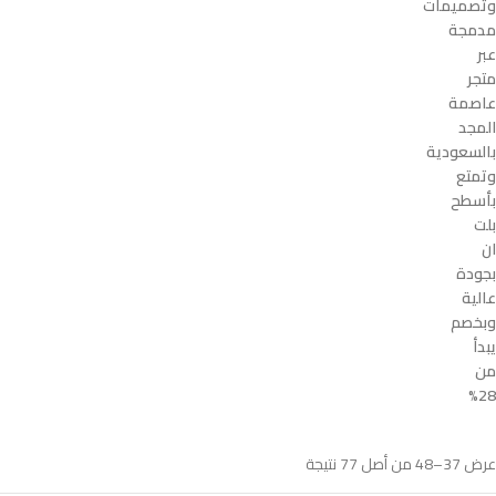
وتصميمات
مدمجة
عبر
متجر
عاصمة
المجد
بالسعودية
وتمتع
بأسطح
بلت
ان
بجودة
عالية
وبخصم
يبدأ
من
28%
عرض 37–48 من أصل 77 نتيجة