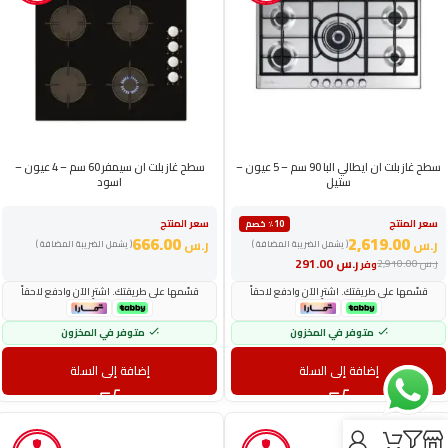
سطح غاز بلت ان ايطالي البا 90 سم – 5 عيون –
سطح غاز بلت ان سيمفر 60 سم – 4 عيون –
ستيل
اسود
سعر المنتج
سعر المنتج
٪10 خصم
666.00
2,619.00
ر.س
ر.س
( يشمل الضريبة المضافة )
( يشمل الضريبة المضافة )
ر.س
291.00
ر.س
2,910.00
وفر
قسّمها على طريقتك. اشترِ الآن وادفع لاحقاً
قسّمها على طريقتك. اشترِ الآن وادفع لاحقاً
متوفر في المخزون
متوفر في المخزون
إضافة إلى السلة
إضافة إلى السلة