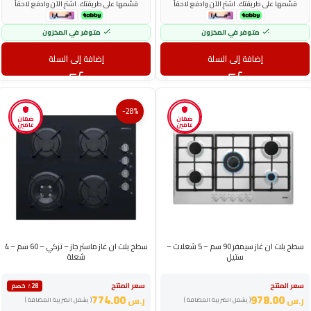
قسّمها على طريقتك. اشترِ الآن وادفع لاحقاً
قسّمها على طريقتك. اشترِ الآن وادفع لاحقاً
متوفر في المخزون
متوفر في المخزون
إضافة إلى السلة
إضافة إلى السلة
-28%
ضمان
ضمان
عامين
عامين
سطح بلت ان غاز سيمفر 90 سم – 5 شعلات –
سطح بلت ان غاز ماستر جاز – تركي – 60 سم – 4
ستيل
شعلة
سعر المنتج
سعر المنتج
٪28 خصم
774.00
978.00
ر.س
ر.س
( يشمل الضريبة المضافة )
( يشمل الضريبة المضافة )