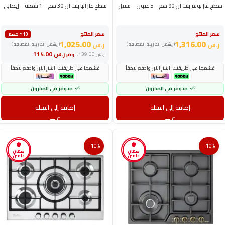
سطح غاز بولم بلت ان 90 سم – 5 عيون – ستيل
سطح غاز البا بلت ان 30 سم – 1 شعلة – إيطالي
سعر المنتج
سعر المنتج
٪10 خصم
1,025.00
1,316.00
ر.س
ر.س
( يشمل الضريبة المضافة )
( يشمل الضريبة المضافة )
ر.س
114.00
ر.س
1,139.00
وفر
قسّمها على طريقتك. اشترِ الآن وادفع لاحقاً
قسّمها على طريقتك. اشترِ الآن وادفع لاحقاً
متوفر في المخزون
متوفر في المخزون
إضافة إلى السلة
إضافة إلى السلة
-10%
-10%
ضمان
ضمان
عامين
عامين