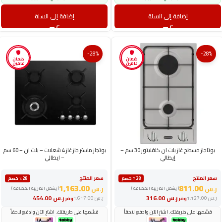
إضافة إلى السلة
إضافة إلى السلة
-28%
-28%
ضمان
ضمان
عامين
عامين
بوتاجاز مسطح غاز بلت ان كلفنيتور 30 سم –
بوتجاز ماستر جاز غاز 4 شعلات – بلت ان – 60 سم
إيطالي
– ايطالي
سعر المنتج
سعر المنتج
٪28 خصم
٪28 خصم
1,163.00
811.00
ر.س
ر.س
( يشمل الضريبة المضافة )
( يشمل الضريبة المضافة )
ر.س
316.00
ر.س
454.00
ر.س
1,127.00
ر.س
1,617.00
وفر
وفر
قسّمها على طريقتك. اشترِ الآن وادفع لاحقاً
قسّمها على طريقتك. اشترِ الآن وادفع لاحقاً