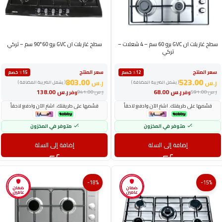
سطح غاز بلت ان GVC برو 60 سم – 4 شعلات –
سطح غاز بلت ان GVC برو 60*90 سم – تركي
تركي
سعر المنتج
سعر المنتج
٪12 خصم
٪15 خصم
803.00
523.00
ر.س
ر.س
( يشمل الضريبة المضافة )
( يشمل الضريبة المضافة )
ر.س
68.00
ر.س
138.00
ر.س
591.00
ر.س
941.00
وفر
وفر
قسّمها على طريقتك. اشترِ الآن وادفع لاحقاً
قسّمها على طريقتك. اشترِ الآن وادفع لاحقاً
متوفر في المخزون
متوفر في المخزون
إضافة إلى السلة
إضافة إلى السلة
-18%
-15%
ضمان
ضمان
عامين
عامين