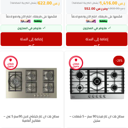
622.00
1,416.00
ر.س
ر.س
( يشمل الضريبة المضافة )
( يشمل الضريبة المضافة )
ر.س
552.00
ر.س
1,968.00
وفر
قسّمها على طريقتك. اشترِ الآن وادفع لاحقاً
قسّمها على طريقتك. اشترِ الآن وادفع لاحقاً
متوفر في المخزون
متوفر في المخزون
إضافة إلى السلة
إضافة إلى السلة
-28%
ضمان
ضمان
عامين
عامين
سطح بلت ان غاز ميديا 90 سم – 5 شعلات –
سطح بلت ان غاز ⁦كيتشن لاين 90سم 5 عين –
ستيل
مفاتيح أمامية