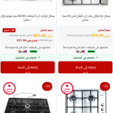
سطح غاز ايطالي بلت ان كتشن لاين 60 سم –
سطح غاز بلت ان 5 شعلات 90×60 سم سوبر جنرال
ستيل
– ستيل
سعر المنتج
سعر المنتج
٪28 خصم
863.00
979.00
ر.س
ر.س
( يشمل الضريبة المضافة )
( يشمل الضريبة المضافة )
ر.س
337.00
ر.س
1,200.00
وفر
قسّمها على طريقتك. اشترِ الآن وادفع لاحقاً
قسّمها على طريقتك. اشترِ الآن وادفع لاحقاً
متوفر في المخزون
متوفر في المخزون
إضافة إلى السلة
إضافة إلى السلة
-15%
-12%
ضمان
ضمان
عامين
عامين