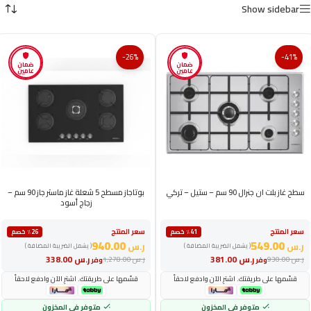
Show sidebar
-26%
-41%
ضمان
ضمان
عامين
عامين
سطح غاز بلت ان جنرال 90 سم – ستيل – تركي
بوتاجاز مسطح 5 شعلة غاز ماستر جاز 90 سم –
زجاج أسود
سعر المنتج
سعر المنتج
٪41 خصم
٪26 خصم
940.00
549.00
ر.س
ر.س
( يشمل الضريبة المضافة )
( يشمل الضريبة المضافة )
ر.س
381.00
ر.س
338.00
ر.س
930.00
ر.س
1,278.00
وفر
وفر
قسّمها على طريقتك. اشترِ الآن وادفع لاحقاً
قسّمها على طريقتك. اشترِ الآن وادفع لاحقاً
متوفر في المخزون
متوفر في المخزون