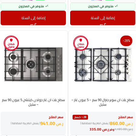
متوفر في المخزون
متوفر في المخزون
إضافة إلى السلة
إضافة إلى السلة
-28%
ضمان
ضمان
عامين
عامين
سطح بلت ان سوبر جنرال 90 سم – 5 عيون غاز –
سطح بلت ان غاز جولدن كيتشن 5 عيون 90 سم
ستيل
– ستيل
سعر المنتج
سعر المنتج
٪28 خصم
941.00
860.00
ر.س
ر.س
( يشمل الضريبة المضافة )
( يشمل الضريبة المضافة )
ر.س
335.00
ر.س
1,195.00
وفر