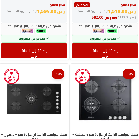
سعر المنتج
سعر المنتج
٪28 خصم
1,594.00
1,518.00
ر.س
ر.س
( يشمل الضريبة المضافة )
( يشمل الضريبة المضافة )
ر.س
592.00
ر.س
2,110.00
وفر
قسّمها على طريقتك. اشترِ الآن وادفع لاحقاً
قسّمها على طريقتك. اشترِ الآن وادفع لاحقاً
متوفر في المخزون
متوفر في المخزون
إضافة إلى السلة
إضافة إلى السلة
-10%
-10%
ضمان
ضمان
عامين
عامين
سطح سيراميك البا بلت ان غاز 60 سم 4 شعلات –
سطح سيراميك البا بلت ان غاز 90 سم – 5 عيون –