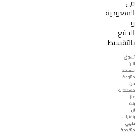
في
السعودية
و
الدفع
بالتقسيط
تسوق
الآن
تشكيلة
متنوعة
من
مسطحات
غاز
بلت
ان
بتقنيات
طهي
متقدمة