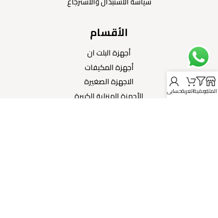
سياسة الاستبدال والاسترجاع
الأقسام
أجهزة البلت ان
أجهزة المكيفات
الاجهزة الصغيرة
المتجر
تصفية
العربة
حسابي
الأجهزة المنزلية الكبيرة
الشاشات والمسارح المنزلية
تواصل معنا
966559404406+
موثق لدى منصة الاعمال