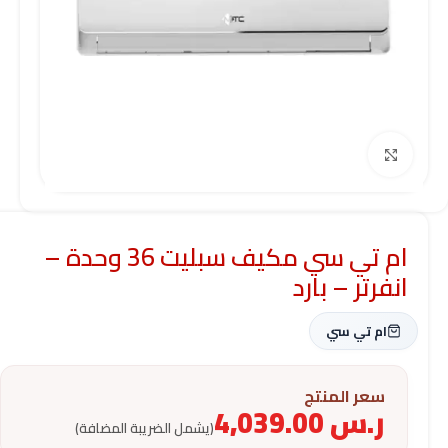
Click to enlarge
ام تي سي مكيف سبليت 36 وحدة –
انفرتر – بارد
ام تي سي
سعر المنتج
ر.س
4,039.00
(يشمل الضريبة المضافة)