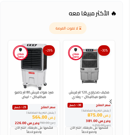
🔥 الأكثر مبيعًا معه
⌛ لا تفوت الفرصة
-29%
-30%
ضمان
ضمان
عامين
عامين
مكيف صحراوي 120 لتر فريش
مبرد هواء فريش 80 لتر جامبو
جامبو ميكانيكال – رمادي
ميكانيكال – ابيض
سعر المنتج
س
٪30 خصم
سعر المنتج
٪29 خصم
( يشمل الضريبة المضافة )
(
( يشمل الضريبة المضافة )
875.00
ر.س
ر
564.00
ر.س
ر.س
381.00
وفر
و
ر.س
226.00
ر.س
790.00
وفر
ر.س
1,256.00
ر
قسّمها على طريقتك. اشترِ الآن
قسّمها على طريقتك. اشترِ الآن
وادفع لاحقاً
وادفع لاحقاً