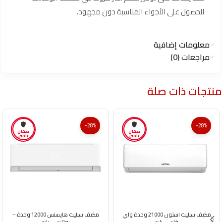
للحصول على الأجواء المناسبة دون مجهود.
معلومات إضافية
مراجعات (0)
منتجات ذات صلة
-28%
-28%
ضمان
ضمان
عامين
عامين
مكيف سبليت استون 21000 وحدة واي
مكيف سبليت هايسنس 12000 وحدة –
فاي – بارد
روتاري – بارد