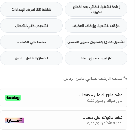
إعادة تشغيل تلقائي بعد انقطاع
شاشة LED لعرض الإعدادات
الكهرباء
مؤقت لتشغيل وإيقاف المكيف
تشخيص ذاتي للأعطال
تشغيل هادئ بمستوى ضجيج منخفض
ضاغط عالي الكفاءة
غاز تبريد صديق للبيئة
الضمان الشامل : عامين
🔧
خدمة التركيب
مجاني
داخل الرياض
قسّم فاتورتك على 4 دفعات
بدون فوائد أو رسوم خفية
قسّم فاتورتك على دفعات
بدون فوائد أو رسوم خفية