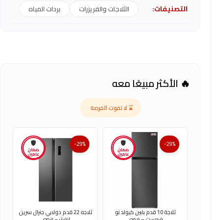
التصنيفات:
الثلاجات والفريزرات
بردات المياه
🔥 الأكثر مبيعًا معه
⌛ لا تفوت الفرصة
-29%
-29%
ضمان
ضمان
عامين
عامين
ثلاجة 10 قدم بابين كيولد نو
ثلاجه 22 قدم دولابي جنرال سرين
فروست – فضي
انفرتر – فضي