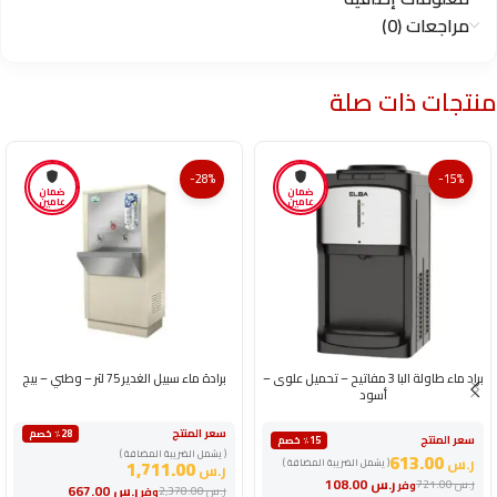
مراجعات (0)
منتجات ذات صلة
-28%
-15%
ضمان
ضمان
عامين
عامين
براد ماء طاولة البا 3 مفاتيح – تحميل علوى –
برادة ماء سبيل الغدير 75 لتر – وطني – بيج
أسود
سعر المنتج
٪28 خصم
سعر المنتج
٪15 خصم
( يشمل الضريبة المضافة )
613.00
ر.س
( يشمل الضريبة المضافة )
1,711.00
ر.س
ر.س
108.00
ر.س
721.00
وفر
ر.س
667.00
ر.س
2,378.00
وفر