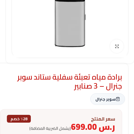
Click to enlarge
برادة مياه تعبئة سفلية ستاند سوبر
جنرال – 3 صنابير
سوبر جنرال
سعر المنتج
٪28 خصم
ر.س
699.00
(يشمل الضريبة المضافة)