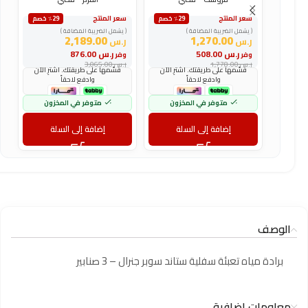
سعر المنتج
سعر المنتج
س
٪29 خصم
٪29 خصم
( يشمل الضريبة المضافة )
( يشمل الضريبة المضافة )
(
2,189.00
1,270.00
ر.س
ر.س
ر
ر.س
508.00
ر.س
876.00
وفر
وفر
و
ر.س
1,778.00
ر.س
3,065.00
ر
قسّمها على طريقتك. اشترِ الآن
قسّمها على طريقتك. اشترِ الآن
وادفع لاحقاً
وادفع لاحقاً
متوفر في المخزون
متوفر في المخزون
إضافة إلى السلة
إضافة إلى السلة
الوصف
برادة مياه تعبئة سفلية ستاند سوبر جنرال – 3 صنابير
معلومات إضافية