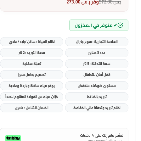
ر.س
972.00
وفر
ر.س
273.00
✔ متوفر في المخزون
العلامة التجارية : سوبر جنرال
نظام المياة : ساخن /بارد / عادي
عدد 3 صنابير
سعة التبريد : 2 لتر
سعة التدفئة : 5 لتر
تعبئة سفلية
قفل أمان للأطفال
تصميم بحامل مميز
مستوى ضوضاء منخفض
يوفر مياه ساخنة وباردة وعادية
تبريد بالضاغط
خزان مياه من الفولاذ المقاوم للصدأ
نظام تبريد وتدفئة عالي الكفاءة
الضمان الشامل : عامين
قسّم فاتورتك على 4 دفعات
بدون فوائد أو رسوم خفية