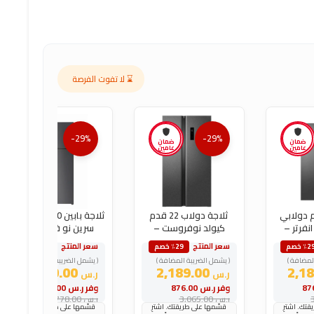
⌛ لا تفوت الفرصة
-29%
-29%
ضمان
ضمان
ضمان
عامين
عامين
عامين
22 قدم دولابي
ثلاجة دولاب 22 قدم
ثلاجة بابين 10 قدم جنرال
نفرتر –
كيولد نوفروست –
سرين نو فروست –
فضي
فضي
سعر المنتج
سعر المنتج
٪2 خصم
٪29 خصم
٪29 خصم
لمضافة )
( يشمل الضريبة المضافة )
( يشمل الضريبة المضافة )
1,270.00
2,189.00
ر.س
ر.س
وفر
ر.س
876.00
وفر
ر.س
508.00
ر.س
3,065.00
ر.س
1,778.00
تك. اشترِ
قسّمها على طريقتك. اشترِ
قسّمها على طريقتك. اشترِ