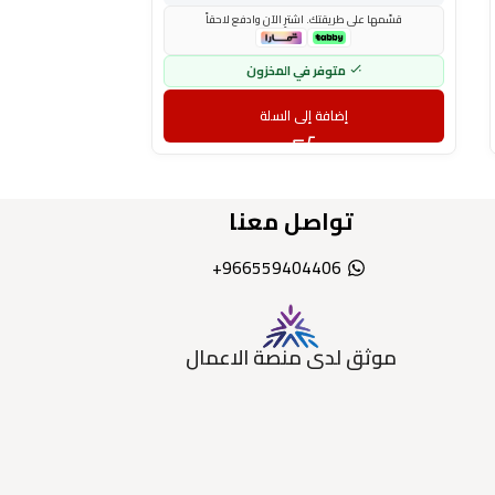
قسّمها على طريقتك. اشترِ الآن وادفع لاحقاً
قسّمها على طري
متوفر في المخزون
مت
إضافة إلى السلة
إض
تواصل معنا
966559404406+
موثق لدى منصة الاعمال