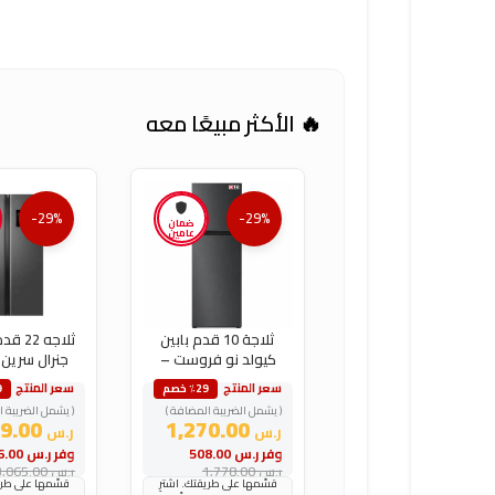
🔥 الأكثر مبيعًا معه
-29%
-29%
ضمان
عامين
ثلاجة 10 قدم بابين
ثلاجه 
كيولد نو فروست –
جنرال سرين ا
فضي
فضي
سعر المنتج
سعر المنتج
٪29 خصم
9
( يشمل الضريبة المضافة )
( يشمل الضريبة ا
2,189.00
1,270.00
ر.س
ر.س
وفر
ر.س
508.00
وفر
ر.س
876.00
ر.س
1,778.00
ر.س
3,065.00
قسّمها على طريقتك. اشترِ
قسّمها على طريق