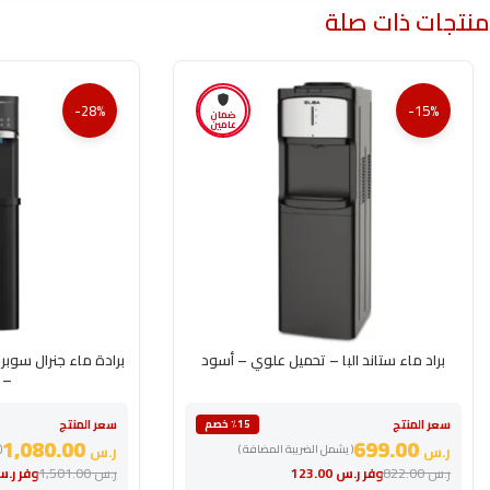
منتجات ذات صلة
-28%
-15%
ضمان
عامين
براد ماء ستاند البا – تحميل علوي – أسود
برادة ماء جنرال سوب
– 
سعر المنتج
سعر المنتج
٪15 خصم
1,080.00
699.00
ر.س
( يشمل الضريبة المضافة )
ر.س
(
ر.س
822.00
وفر
ر.س
123.00
ر.س
1,501.00
وفر
ر.