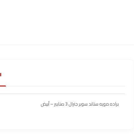
ا
براده مويه ستاند سوبر جنرال 3 صنابير – أبيض