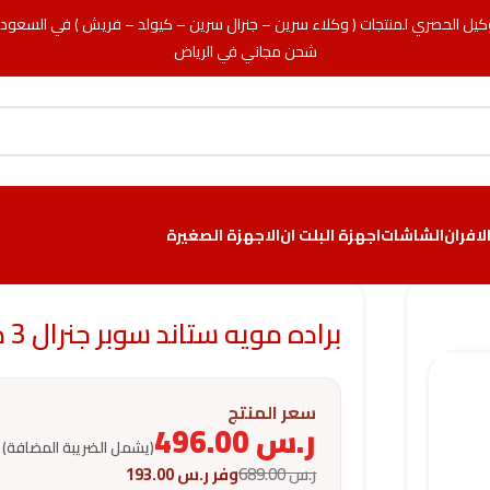
كيل الحصري لمنتجات ( وكلاء سرين – جنرال سرين – كيولد – فريش ) في السعود
شحن مجاني في الرياض
لافران
الشاشات
اجهزة البلت ان
الاجهزة الصغيرة
براده مويه ستاند سوبر جنرال 3 صنابير – أبيض
سعر المنتج
ر.س
496.00
(يشمل الضريبة المضافة)
ر.س
689.00
وفر
ر.س
193.00