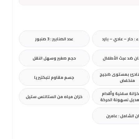
ء : حار – عادي – بارد
عدد الصنابير : 3 صنبور
ن ضد عبث الأطفال
حجم صغير وسهل النقل
ادئ بمستوى ضجيج
جسم مقاوم للبكتيريا
منخفض
خزانة سفلية وأقدام
خزان مياه من الستانلس ستيل
تعديل لسهولة الحركة
ن الشامل : عامين