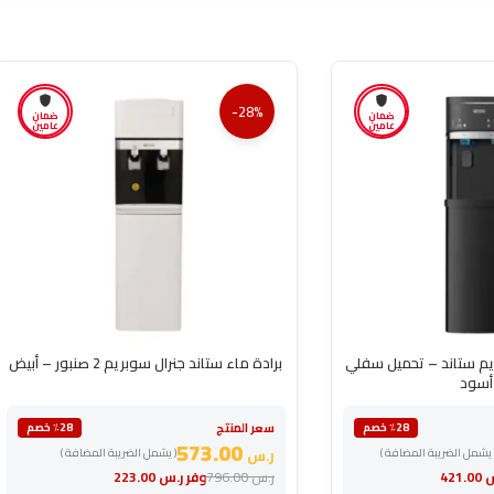
-28%
ضمان
ضمان
عامين
عامين
ريم ستاند – تحميل سفلي
برادة ماء ستاند جنرال سوبريم 2 صنبور – أبيض
أسود
سعر المنتج
٪28 خصم
٪28 خصم
573.00
 يشمل الضريبة المضافة )
ر.س
( يشمل الضريبة المضافة )
س
421.00
ر.س
796.00
وفر
ر.س
223.00