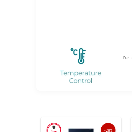
. هذا
-28%
-28%
ضمان