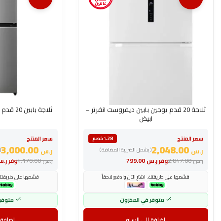
عامين
ثلاجة 20 قدم يوجين بابين ديفروست انفرتر –
ثلاجة بابين 20 قدم توشيبا – انفرتر – سيلفر
ابيض
سعر المنتج
سعر المنتج
٪28 خصم
3,000.00
2,048.00
ر.س
( يشمل الضريبة المضافة )
ر.س
(
ر.س
2,847.00
وفر
ر.س
799.00
ر.س
4,170.00
وفر
ر.
قسّمها على طريقتك. اشترِ الآن وادفع لاحقاً
قسّمها على طريقتك. 
متوفر في المخزون
متوفر
إضافة إلى السلة
إضافة 