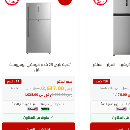
عامين
عامين
ثلاجة بابين 23 قدم كومفي نوفروست –
ستيل
سعر المنتج
٪28 خصم
٪28 خصم
2,637.00
 يشمل الضريبة المضافة )
ر.س
( يشمل الضريبة المضافة )
س
1,170.00
ر.س
3,665.00
وفر
ر.س
1,028.00
اشترِ الآن وادفع لاحقاً
قسّمها على طريقتك. اشترِ الآن وادفع لاحقاً
 في المخزون
متوفر في المخزون
إلى السلة
إضافة إلى السلة