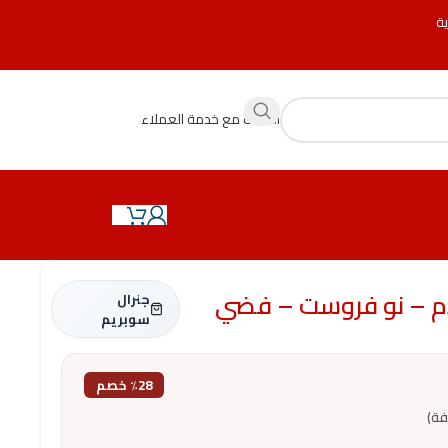
ية
التحدث مع خدمة العملاء
جنرال
سوبريم
٪28 خصم
فة)