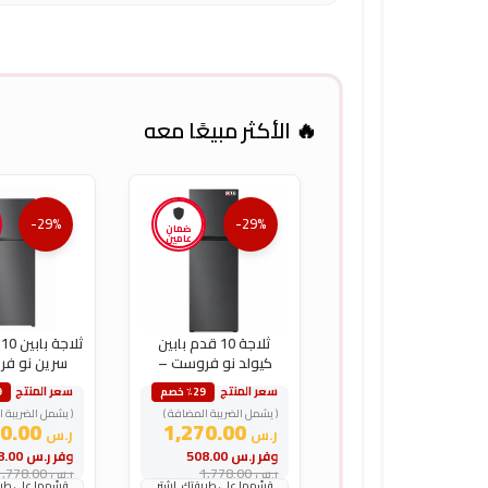
🔥 الأكثر مبيعًا معه
-29%
-29%
ضمان
عامين
ثلاجة 10 قدم بابين
ث
كيولد نو فروست –
سرين نو ف
فضي
فضي
سعر المنتج
سعر المنتج
٪29 خصم
9
( يشمل الضريبة المضافة )
( يشمل الضريبة ا
1,270.00
1,270.00
ر.س
ر.س
وفر
ر.س
508.00
وفر
ر.س
508.00
ر.س
1,778.00
ر.س
1,778.00
قسّمها على طريقتك. اشترِ
قسّمها على طريق