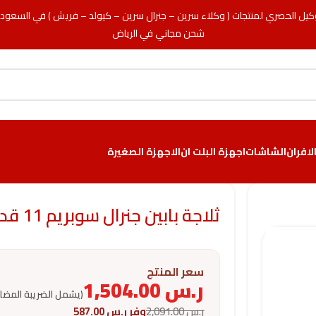
كيل الحصري لمنتجات ( وكلاء سرين – جنرال سرين – كيولد – فريش ) في السعود
شحن مجاني في الرياض
لافران
الشاشات
اجهزة البلت ان
الاجهزة الصغيرة
ثلاجة بابين جنرال سوبريم 11 قدم – نو فروست – فضي
سعر المنتج
ر.س
1,504.00
(يشمل الضريبة المضا
ر.س
2,091.00
وفر
ر.س
587.00