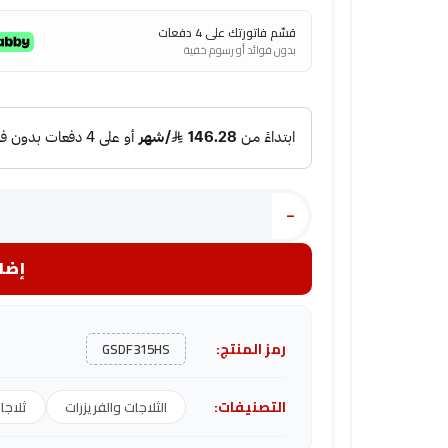
قسّم فاتورتك على 4 دفعات
بدون فوائد أو رسوم خفية
-
إضاف
رمز المنتج:
GSDF315HS
التصنيفات:
الثلاجات والفريزرات
ثلاجا