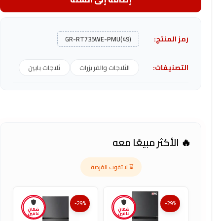
رمز المنتج:
GR-RT735WE-PMU(49)
التصنيفات:
الثلاجات والفريزرات
ثلاجات بابين
🔥 الأكثر مبيعًا معه
⌛ لا تفوت الفرصة
-29%
-29%
ضمان
ضمان
عامين
عامين