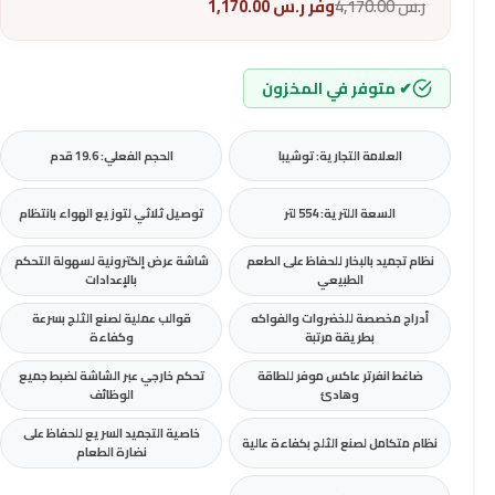
ر.س
4,170.00
وفر
ر.س
1,170.00
✔ متوفر في المخزون
العلامة التجارية: توشيبا
الحجم الفعلي: 19.6 قدم
السعة اللترية: 554 لتر
توصيل ثلاثي لتوزيع الهواء بانتظام
نظام تجميد بالبخار للحفاظ على الطعم
شاشة عرض إلكترونية لسهولة التحكم
الطبيعي
بالإعدادات
أدراج مخصصة للخضروات والفواكه
قوالب عملية لصنع الثلج بسرعة
بطريقة مرتبة
وكفاءة
ضاغط انفرتر عاكس موفر للطاقة
تحكم خارجي عبر الشاشة لضبط جميع
وهادئ
الوظائف
خاصية التجميد السريع للحفاظ على
نظام متكامل لصنع الثلج بكفاءة عالية
نضارة الطعام