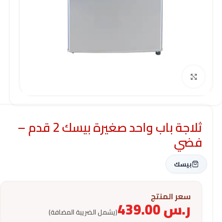
Click to enlarge
ثلاجة باب واحد صغيرة بيسك 2 قدم –
فضي
بيسك
سعر المنتج
ر.س
439.00
(يشمل الضريبة المضافة)