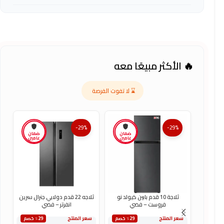
🔥 الأكثر مبيعًا معه
⌛ لا تفوت الفرصة
-29%
-29%
ضمان
ضمان
عامين
عامين
ثلاجة 10 قدم بابين كيولد نو
ثلاجه 22 قدم دولابي جنرال سرين
فروست – فضي
انفرتر – فضي
سعر المنتج
سعر المنتج
س
٪29 خصم
٪29 خصم