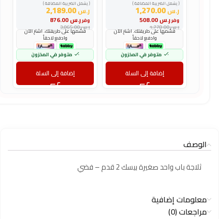
( يشمل الضريبة المضافة )
( يشمل الضريبة المضافة )
(
2,189.00
1,270.00
ر.س
ر.س
ر
ر.س
508.00
ر.س
876.00
وفر
وفر
و
ر.س
1,778.00
ر.س
3,065.00
ر
قسّمها على طريقتك. اشترِ الآن
قسّمها على طريقتك. اشترِ الآن
وادفع لاحقاً
وادفع لاحقاً
متوفر في المخزون
متوفر في المخزون
إضافة إلى السلة
إضافة إلى السلة
الوصف
ثلاجة باب واحد صغيرة بيسك 2 قدم – فضي
معلومات إضافية
مراجعات (0)