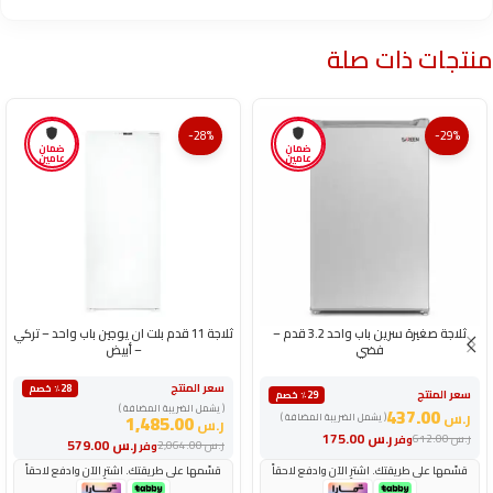
منتجات ذات صلة
-28%
-29%
ضمان
ضمان
عامين
عامين
ثلاجة صغيرة سرين باب واحد 3.2 قدم –
ثلاجة 11 قدم بلت ان يوجين باب واحد – تركي
فضي
– أبيض
سعر المنتج
٪28 خصم
سعر المنتج
٪29 خصم
( يشمل الضريبة المضافة )
437.00
ر.س
( يشمل الضريبة المضافة )
1,485.00
ر.س
ر.س
175.00
ر.س
612.00
وفر
ر.س
579.00
ر.س
2,064.00
وفر
قسّمها على طريقتك. اشترِ الآن وادفع لاحقاً
قسّمها على طريقتك. اشترِ الآن وادفع لاحقاً