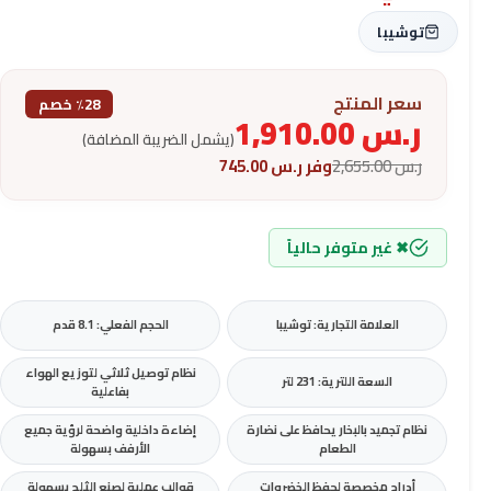
توشيبا
سعر المنتج
٪28 خصم
ر.س
1,910.00
(يشمل الضريبة المضافة)
ر.س
2,655.00
وفر
ر.س
745.00
✖ غير متوفر حالياً
العلامة التجارية: توشيبا
الحجم الفعلي: 8.1 قدم
نظام توصيل ثلاثي لتوزيع الهواء
السعة اللترية: 231 لتر
بفاعلية
نظام تجميد بالبخار يحافظ على نضارة
إضاءة داخلية واضحة لرؤية جميع
الطعام
الأرفف بسهولة
أدراج مخصصة لحفظ الخضروات
قوالب عملية لصنع الثلج بسهولة