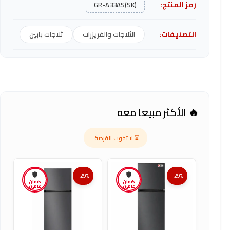
رمز المنتج:
GR-A33AS(SK)
التصنيفات:
الثلاجات والفريزرات
ثلاجات بابين
🔥 الأكثر مبيعًا معه
⌛ لا تفوت الفرصة
-29%
-29%
ضمان
ضمان
عامين
عامين