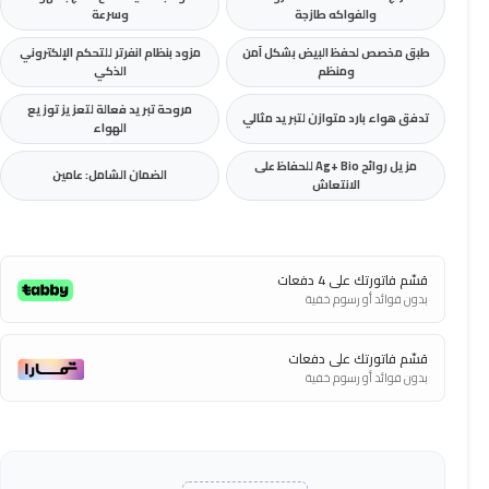
والفواكه طازجة
وسرعة
طبق مخصص لحفظ البيض بشكل آمن
مزود بنظام انفرتر للتحكم الإلكتروني
ومنظم
الذكي
مروحة تبريد فعالة لتعزيز توزيع
تدفق هواء بارد متوازن لتبريد مثالي
الهواء
مزيل روائح Ag+ Bio للحفاظ على
الضمان الشامل: عامين
الانتعاش
قسّم فاتورتك على 4 دفعات
بدون فوائد أو رسوم خفية
قسّم فاتورتك على دفعات
بدون فوائد أو رسوم خفية