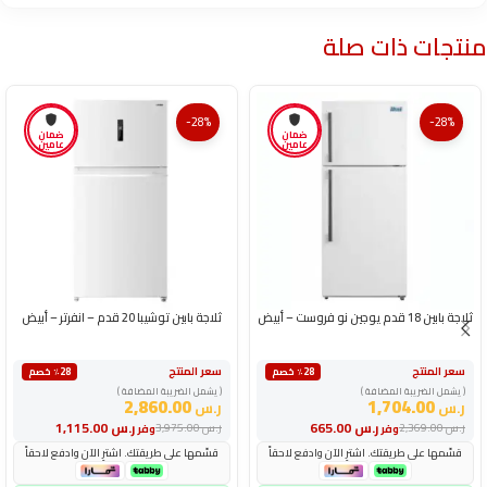
منتجات ذات صلة
-28%
-28%
ضمان
ضمان
عامين
عامين
ثلاجة بابين 18 قدم يوجين نو فروست – أبيض
ثلاجة بابين توشيبا 20 قدم – انفرتر – أبيض
سعر المنتج
سعر المنتج
٪28 خصم
٪28 خصم
( يشمل الضريبة المضافة )
( يشمل الضريبة المضافة )
2,860.00
1,704.00
ر.س
ر.س
ر.س
665.00
ر.س
1,115.00
ر.س
2,369.00
ر.س
3,975.00
وفر
وفر
قسّمها على طريقتك. اشترِ الآن وادفع لاحقاً
قسّمها على طريقتك. اشترِ الآن وادفع لاحقاً