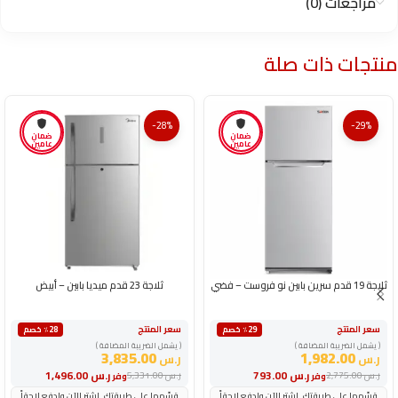
مراجعات (0)
منتجات ذات صلة
-28%
-29%
ضمان
ضمان
عامين
عامين
ثلاجة 19 قدم سرين بابين نو فروست – فضي
ثلاجة 23 قدم ميديا بابين – أبيض
سعر المنتج
سعر المنتج
٪29 خصم
٪28 خصم
( يشمل الضريبة المضافة )
( يشمل الضريبة المضافة )
3,835.00
1,982.00
ر.س
ر.س
ر.س
793.00
ر.س
1,496.00
ر.س
2,775.00
ر.س
5,331.00
وفر
وفر
قسّمها على طريقتك. اشترِ الآن وادفع لاحقاً
قسّمها على طريقتك. اشترِ الآن وادفع لاحقاً