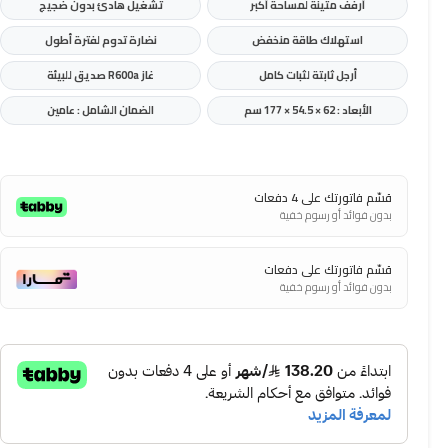
أرفف متينة لمساحة أكبر
تشغيل هادئ بدون ضجيج
استهلاك طاقة منخفض
نضارة تدوم لفترة أطول
أرجل ثابتة لثبات كامل
غاز R600a صديق للبيئة
الأبعاد : 62 × 54.5 × 177 سم
الضمان الشامل : عامين
قسّم فاتورتك على 4 دفعات
بدون فوائد أو رسوم خفية
قسّم فاتورتك على دفعات
بدون فوائد أو رسوم خفية