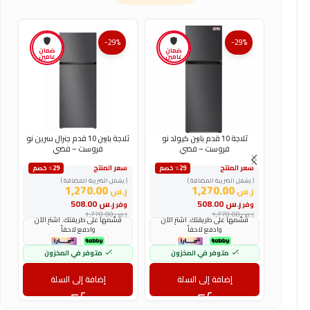
-29%
-29%
ضمان
ضمان
عامين
عامين
ثلاجة 10 قدم بابين كيولد نو
ثلاجة بابين 10 قدم جنرال سرين نو
فروست – فضي
فروست – فضي
سعر المنتج
سعر المنتج
س
٪29 خصم
٪29 خصم
( يشمل الضريبة المضافة )
( يشمل الضريبة المضافة )
(
1,270.00
1,270.00
ر.س
ر.س
ر
ر.س
508.00
ر.س
508.00
وفر
وفر
و
ر.س
1,778.00
ر.س
1,778.00
ر
قسّمها على طريقتك. اشترِ الآن
قسّمها على طريقتك. اشترِ الآن
وادفع لاحقاً
وادفع لاحقاً
متوفر في المخزون
متوفر في المخزون
إضافة إلى السلة
إضافة إلى السلة