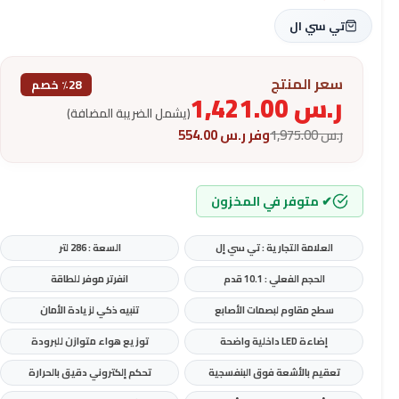
تي سي ال
سعر المنتج
٪28 خصم
ر.س
1,421.00
(يشمل الضريبة المضافة)
ر.س
1,975.00
وفر
ر.س
554.00
✔ متوفر في المخزون
العلامة التجارية : تي سي إل
السعة : 286 لتر
الحجم الفعلي : 10.1 قدم
انفرتر موفر للطاقة
سطح مقاوم لبصمات الأصابع
تنبيه ذكي لزيادة الأمان
إضاءة LED داخلية واضحة
توزيع هواء متوازن للبرودة
تعقيم بالأشعة فوق البنفسجية
تحكم إلكتروني دقيق بالحرارة