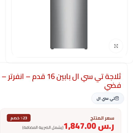
Click to enlarge
ثلاجة تي سي ال بابين 16 قدم – انفرتر –
فضي
تي سي ال
سعر المنتج
٪23 خصم
ر.س
1,847.00
(يشمل الضريبة المضافة)