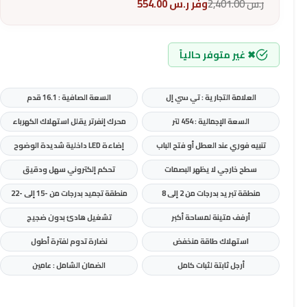
ر.س
2,401.00
وفر
ر.س
554.00
✖ غير متوفر حالياً
العلامة التجارية : تي سي إل
السعة الصافية : 16.1 قدم
السعة الإجمالية : 454 لتر
محرك إنفرتر يقلل استهلاك الكهرباء
تنبيه فوري عند العطل أو فتح الباب
إضاءة LED داخلية شديدة الوضوح
سطح خارجي لا يظهر البصمات
تحكم إلكتروني سهل ودقيق
منطقة تبريد بدرجات من 2 إلى 8
منطقة تجميد بدرجات من -15 إلى -22
أرفف متينة لمساحة أكبر
تشغيل هادئ بدون ضجيج
استهلاك طاقة منخفض
نضارة تدوم لفترة أطول
أرجل ثابتة لثبات كامل
الضمان الشامل : عامين