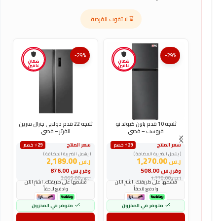
⌛ لا تفوت الفرصة
-29%
-29%
ضمان
ضمان
عامين
عامين
ثلاجة 10 قدم بابين كيولد نو
ثلاجه 22 قدم دولابي جنرال سرين
فروست – فضي
انفرتر – فضي
سعر المنتج
سعر المنتج
س
٪29 خصم
٪29 خصم
( يشمل الضريبة المضافة )
( يشمل الضريبة المضافة )
(
2,189.00
1,270.00
ر.س
ر.س
ر
ر.س
508.00
ر.س
876.00
وفر
وفر
و
ر.س
1,778.00
ر.س
3,065.00
ر
قسّمها على طريقتك. اشترِ الآن
قسّمها على طريقتك. اشترِ الآن
وادفع لاحقاً
وادفع لاحقاً
متوفر في المخزون
متوفر في المخزون