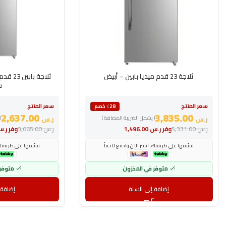
ثلاجة 23 قدم ميديا بابين – أبيض
ثلاجة 
س
سعر المنتج
سعر المنتج
٪28 خصم
2,637.00
3,835.00
ر.س
( يشمل الضريبة المضافة )
ر.س
(
ر.س
5,331.00
وفر
ر.س
1,496.00
ر.س
3,665.00
وفر
ر.
قسّمها على طريقتك. اشترِ الآن وادفع لاحقاً
قسّمها على طريقتك. 
متوفر في المخزون
متوفر
إضافة إلى السلة
إضافة 