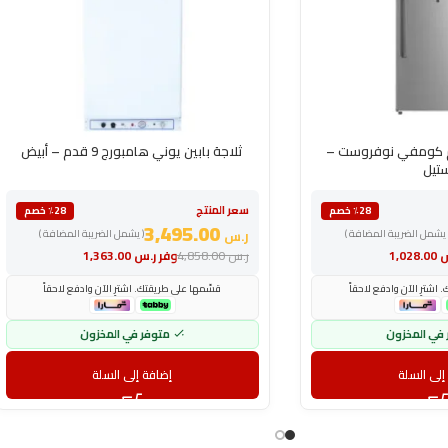
بابين 23 قدم كومفي نوفروست –
ثلاجة بابين يوني هامبورج 9 قدم – أبيض
تيل
سعر المنتج
٪28 خصم
٪28 خصم
3,495.00
 يشمل الضريبة المضافة )
ر.س
( يشمل الضريبة المضافة )
س
1,028.00
ر.س
4,858.00
وفر
ر.س
1,363.00
اشترِ الآن وادفع لاحقاً
قسّمها على طريقتك. اشترِ الآن وادفع لاحقاً
 في المخزون
متوفر في المخزون
إلى السلة
إضافة إلى السلة