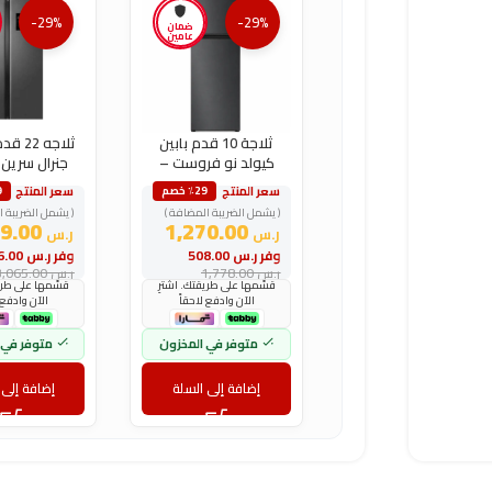
-29%
-29%
ضمان
عامين
ثلاجة 10 قدم بابين
ثلاجه 
كيولد نو فروست –
جنرال سرين ا
فضي
فضي
سعر المنتج
سعر المنتج
٪29 خصم
9
( يشمل الضريبة المضافة )
( يشمل الضريبة ا
2,189.00
1,270.00
ر.س
ر.س
وفر
ر.س
508.00
وفر
ر.س
876.00
ر.س
1,778.00
ر.س
3,065.00
قسّمها على طريقتك. اشترِ
قسّمها على طريق
الآن وادفع لاحقاً
الآن وادفع 
متوفر في المخزون
متوفر في 
إضافة إلى السلة
إضافة إلى 