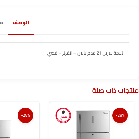
الوصف
مع
ثلاجة سرين 21 قدم بابين – انفرتر – فضي
منتجات ذات صلة
-28%
-28%
ضمان
عامين