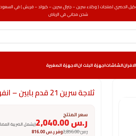
كيل الحصري لمنتجات ( وكلاء سرين – جنرال سرين – كيولد – فريش ) في السعود
شحن مجاني في الرياض
لافران
الشاشات
اجهزة البلت ان
الاجهزة الصغيرة
ثلاجة سرين 21 قدم بابين – انفرتر – فضي
سعر المنتج
ر.س
2,040.00
(يشمل الضريبة المضا
ر.س
2,856.00
وفر
ر.س
816.00