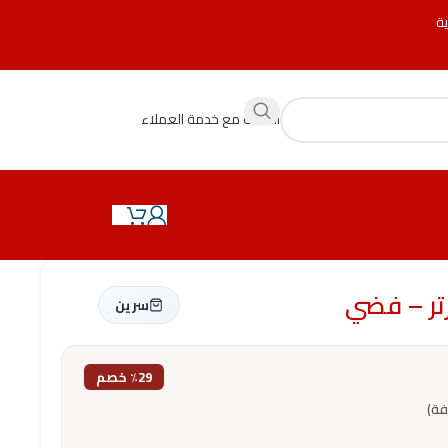
ية
التحدث مع خدمة العملاء
سرين
٪29 خصم
فة)