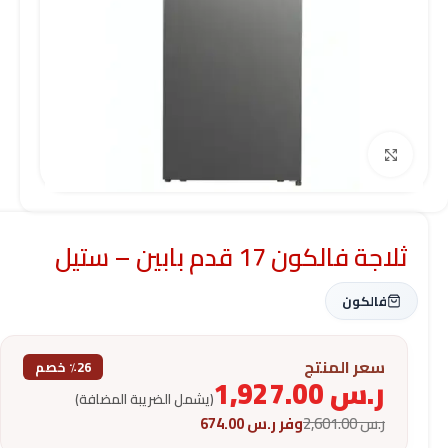
Click to enlarge
ثلاجة فالكون 17 قدم بابين – ستيل
فالكون
سعر المنتج
٪26 خصم
ر.س
1,927.00
(يشمل الضريبة المضافة)
ر.س
2,601.00
وفر
ر.س
674.00