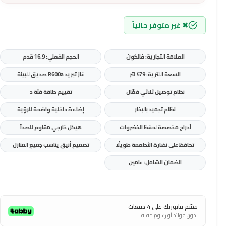
✖ غير متوفر حالياً
العلامة التجارية: فالكون
الحجم الفعلي: 16.9 قدم
السعة اللترية: 479 لتر
غاز تبريد R600a صديق للبيئة
نظام توصيل ثلاثي فعّال
تقييم طاقة فئة د
نظام تجميد بالبخار
إضاءة داخلية واضحة للرؤية
أدراج مخصصة لحفظ الخضروات
هيكل خارجي مقاوم للصدأ
تحافظ على نضارة الأطعمة طويلًا
تصميم أنيق يناسب جميع المنازل
الضمان الشامل: عامين
قسّم فاتورتك على 4 دفعات
بدون فوائد أو رسوم خفية