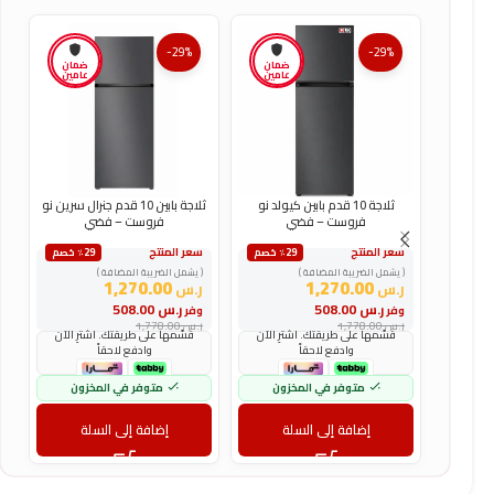
-29%
-29%
ضمان
ضمان
عامين
عامين
ثلاجة 10 قدم بابين كيولد نو
ثلاجة بابين 10 قدم جنرال سرين نو
فروست – فضي
فروست – فضي
سعر المنتج
سعر المنتج
س
٪29 خصم
٪29 خصم
( يشمل الضريبة المضافة )
( يشمل الضريبة المضافة )
(
1,270.00
1,270.00
ر.س
ر.س
ر
ر.س
508.00
ر.س
508.00
وفر
وفر
و
ر.س
1,778.00
ر.س
1,778.00
ر
قسّمها على طريقتك. اشترِ الآن
قسّمها على طريقتك. اشترِ الآن
وادفع لاحقاً
وادفع لاحقاً
متوفر في المخزون
متوفر في المخزون
إضافة إلى السلة
إضافة إلى السلة