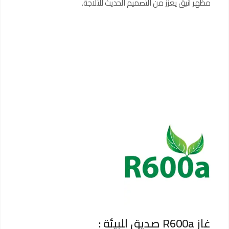
مظهر أنيق يعزز من التصميم الحديث للثلاجة.
غاز R600a صديق للبيئة :