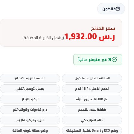
فالكون
سعر المنتج
ر.س
1,932.00
(يشمل الضريبة المضافة)
✖ غير متوفر حالياً
العلامة التجارية : فالكون
السعة اللترية : 521 لتر
الحجم الفعلي : 18.4 قدم
يعمل بتوصيل ثلاثي
غاز R600a صديق للبيئة
تجميد بالبخار
شاشة لمس للتحكم
درج خضروات وقوالب ثلج
نظام انفرتر ذكي
تبريد وتجميد سريع
وضع ECO وSmart لتقليل الاستهلاك
وضع عطلة لتوفير الطاقة