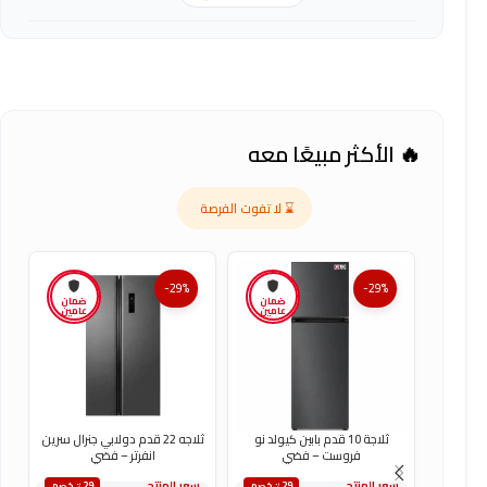
🔥 الأكثر مبيعًا معه
⌛ لا تفوت الفرصة
-29%
-29%
ضمان
ضمان
عامين
عامين
ثلاجة 10 قدم بابين كيولد نو
ثلاجه 22 قدم دولابي جنرال سرين
فروست – فضي
انفرتر – فضي
سعر المنتج
سعر المنتج
س
٪29 خصم
٪29 خصم