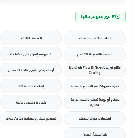
✖ غير متوفر حالياً
العلامة التجارية : فيشر
السعة : 563 لتر
السعة بالقدم : 19.9 قدم
كمبروسر إنفرتر عالي الكفاءة
نظام تبريد Multi Air Flow Efficient
أرفف زجاج مقوى قابلة للتعديل
Cooling
حجرة خضروات مع التحكم بالرطوبة
إضاءة داخلية LED
مفتاح أو لوحة تحكم باللمس لدرجة
كفاءة تشغيل عالية
الحرارة
استهلاك موفر للطاقة
تصميم عملي ومساحة تخزين كبيرة
بلد المنشأ : الصين