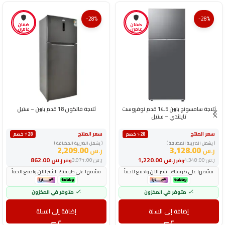
-28%
-28%
ضمان
ضمان
عامين
عامين
ثلاجة سامسونج بابين 14.5 قدم نوفروست
ثلاجة فالكون 18 قدم بابين – ستيل
تايلندي – ستيل
سعر المنتج
سعر المنتج
٪28 خصم
٪28 خصم
( يشمل الضريبة المضافة )
( يشمل الضريبة المضافة )
2,209.00
3,128.00
ر.س
ر.س
ر.س
1,220.00
ر.س
862.00
ر.س
4,348.00
ر.س
3,071.00
وفر
وفر
قسّمها على طريقتك. اشترِ الآن وادفع لاحقاً
قسّمها على طريقتك. اشترِ الآن وادفع لاحقاً
متوفر في المخزون
متوفر في المخزون
إضافة إلى السلة
إضافة إلى السلة