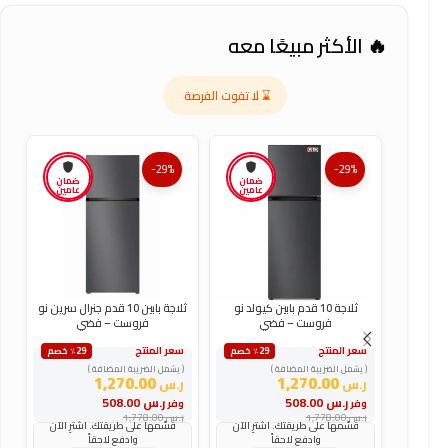
🔥 الأكثر مبيعًا معه
⌛ لا تفوت الفرصة
-29%
-29%
ضمان
ضمان
عامين
عامين
ثلاجة 10 قدم بابين كيولد نو
ثلاجة بابين 10 قدم جنرال سرين نو
فروست – فضي
فروست – فضي
سعر المنتج
سعر المنتج
س
٪29 خصم
٪29 خصم
( يشمل الضريبة المضافة )
( يشمل الضريبة المضافة )
(
1,270.00
1,270.00
ر.س
ر.س
ر
ر.س
508.00
ر.س
508.00
وفر
وفر
و
ر.س
1,778.00
ر.س
1,778.00
ر
قسّمها على طريقتك. اشترِ الآن
قسّمها على طريقتك. اشترِ الآن
وادفع لاحقاً
وادفع لاحقاً