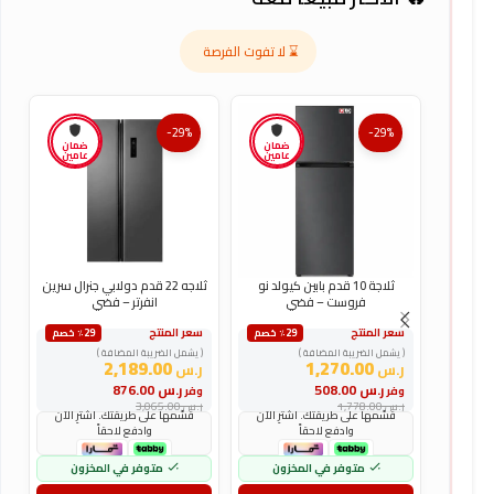
⌛ لا تفوت الفرصة
-29%
-29%
ضمان
ضمان
عامين
عامين
ثلاجة 10 قدم بابين كيولد نو
ثلاجه 22 قدم دولابي جنرال سرين
فروست – فضي
انفرتر – فضي
سعر المنتج
سعر المنتج
س
٪29 خصم
٪29 خصم
( يشمل الضريبة المضافة )
( يشمل الضريبة المضافة )
(
2,189.00
1,270.00
ر.س
ر.س
ر
ر.س
508.00
ر.س
876.00
وفر
وفر
و
ر.س
1,778.00
ر.س
3,065.00
ر
قسّمها على طريقتك. اشترِ الآن
قسّمها على طريقتك. اشترِ الآن
وادفع لاحقاً
وادفع لاحقاً
متوفر في المخزون
متوفر في المخزون