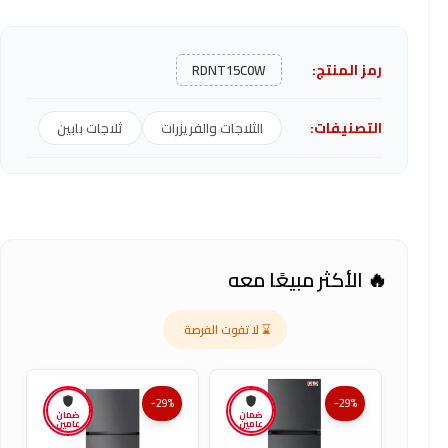
رمز المنتج:
RDNT15C0W
التصنيفات:
الثلاجات والفريزرات
ثلاجات بابين
🔥 الأكثر مبيعًا معه
⌛ لا تفوت الفرصة
-29%
-29%
ضمان
ضمان
عامين
عامين