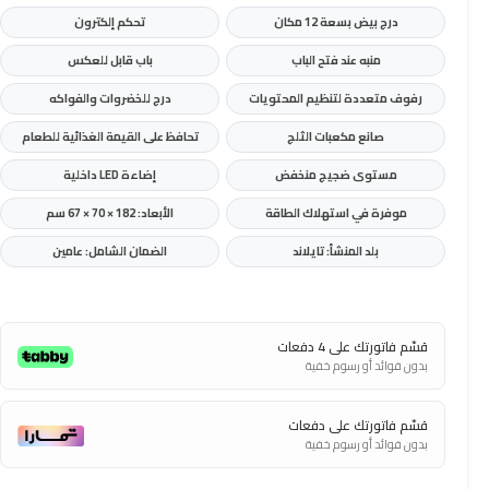
درج بيض بسعة 12 مكان
تحكم إلكترون
منبه عند فتح الباب
باب قابل للعكس
رفوف متعددة لتنظيم المحتويات
درج للخضروات والفواكه
صانع مكعبات الثلج
تحافظ على القيمة الغذائية للطعام
مستوى ضجيج منخفض
إضاءة LED داخلية
موفرة في استهلاك الطاقة
الأبعاد: 182 × 70 × 67 سم
بلد المنشأ: تايلاند
الضمان الشامل: عامين
قسّم فاتورتك على 4 دفعات
بدون فوائد أو رسوم خفية
قسّم فاتورتك على دفعات
بدون فوائد أو رسوم خفية