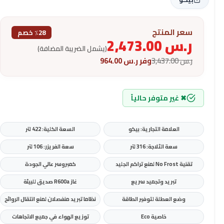
سعر المنتج
٪28 خصم
ر.س
2,473.00
(يشمل الضريبة المضافة)
ر.س
3,437.00
وفر
ر.س
964.00
✖ غير متوفر حالياً
العلامة التجارية: بيكو
السعة الكلية: 422 لتر
سعة الثلاجة: 316 لتر
سعة الفريزر: 106 لتر
تقنية No Frost لمنع تراكم الجليد
كمبروسر عالي الجودة
تبريد وتجميد سريع
غاز R600a صديق للبيئة
وضع العطلة لتوفير الطاقة
نظاما تبريد منفصلان لمنع انتقال الروائح
خاصية Eco
توزيع الهواء في جميع الاتجاهات