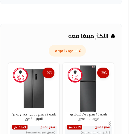
🔥 الأكثر مبيعًا معه
⌛ لا تفوت الفرصة
-29%
-29%
ضمان
ضمان
عامين
عامين
ثلاجة 10 قدم بابين كيولد نو
ثلاجه 22 قدم دولابي جنرال سرين
فروست – فضي
انفرتر – فضي
سعر المنتج
سعر المنتج
س
٪29 خصم
٪29 خصم
( يشمل الضريبة المضافة )
( يشمل الضريبة المضافة )
(