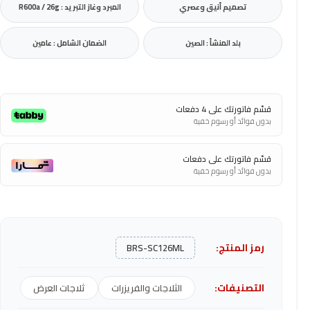
تصميم أنيق وعصري
المبرد وغاز التبريد : R600a / 26g
بلد المنشأ : الصين
الضمان الشامل : عامين
قسّم فاتورتك على 4 دفعات
بدون فوائد أو رسوم خفية
قسّم فاتورتك على دفعات
بدون فوائد أو رسوم خفية
رمز المنتج:
BRS-SC126ML
التصنيفات:
الثلاجات والفريزرات
ثلاجات العرض