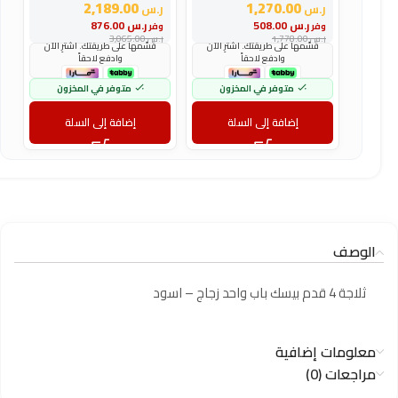
2,189.00
1,270.00
ر.س
ر.س
ر
ر.س
508.00
ر.س
876.00
وفر
وفر
و
ر.س
1,778.00
ر.س
3,065.00
ر
قسّمها على طريقتك. اشترِ الآن
قسّمها على طريقتك. اشترِ الآن
وادفع لاحقاً
وادفع لاحقاً
متوفر في المخزون
متوفر في المخزون
إضافة إلى السلة
إضافة إلى السلة
الوصف
ثلاجة 4 قدم بيسك باب واحد زجاج – اسود
معلومات إضافية
مراجعات (0)