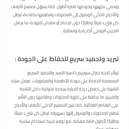
ويحمي نكهتها وجودتها لفترة أطول. كما يسهّل تصميم الأرفف
والأدراج الذكي الوصول إلى المحتويات وتنظيمها بكفاءة، ليظل
كل شيء مرتبًا وطازجًا دون ازدحام أو فقدان للبرودة، ما يجعل
التخزين اليومي أكثر راحة وفعالية.
تبريد وتجميد سريع للحفاظ على الجودة :
توفّر ثلاجة جنرال سوبريم خاصية التبريد والتجميد السريع
المصممة للحفاظ على جودة الأطعمة والمشروبات. تعمل هذه
التقنية على خفض درجة الحرارة بسرعة متوازنة داخل الثلاجة
والفريزر، ما يحافظ على نكهة المكونات وطزاجتها دون التأثير
على العناصر الغذائية. كما يتيح التصميم الذكي للأرفف والأدراج
تنظيم المحتويات والوصول إليها بسهولة، ليظل كل شيء مرتبًا
وطازجًا لأطول فترة ممكنة، مع توفير تجربة استخدام سلسة