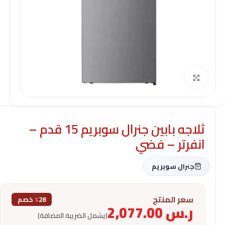
Click to enlarge
ثلاجه بابين جنرال سوبريم 15 قدم –
انفرتر – فضي
جنرال سوبريم
سعر المنتج
٪28 خصم
ر.س
2,077.00
(يشمل الضريبة المضافة)