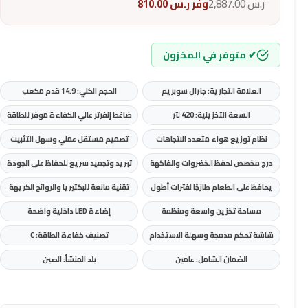
ر.س
2,887.00
وفر
ر.س
810.00
✔ متوفر في المخزون
العلامة التجارية: جنرال سوبريم
الحجم الكلي: 14.9 قدم مكعب
السعة التخزينية: 420 لتر
ضاغط إنفرتر عالي الكفاءة موفر للطاقة
نظام توزيع هواء متعدد الاتجاهات
تصميم مستقل عملي وسهل التثبيت
درج مخصص لحفظ الخضروات والفاكهة
تبريد وتجميد سريع للحفاظ على الجودة
يحافظ على الطعام طازجًا لفترات أطول
تقنية مانعة للبكتيريا والروائح الكريهة
مساحة تخزين واسعة ومنظمة
إضاءة LED داخلية واضحة
شاشة تحكم مدمجة وسهلة الاستخدام
تصنيف كفاءة الطاقة: C
الضمان الشامل: عامين
بلد المنشأ: الصين