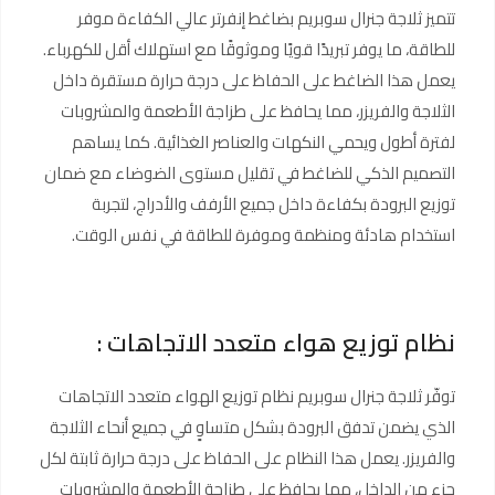
تتميز ثلاجة جنرال سوبريم بضاغط إنفرتر عالي الكفاءة موفر
للطاقة، ما يوفر تبريدًا قويًا وموثوقًا مع استهلاك أقل للكهرباء.
يعمل هذا الضاغط على الحفاظ على درجة حرارة مستقرة داخل
الثلاجة والفريزر، مما يحافظ على طزاجة الأطعمة والمشروبات
لفترة أطول ويحمي النكهات والعناصر الغذائية. كما يساهم
التصميم الذكي للضاغط في تقليل مستوى الضوضاء مع ضمان
توزيع البرودة بكفاءة داخل جميع الأرفف والأدراج، لتجربة
استخدام هادئة ومنظمة وموفرة للطاقة في نفس الوقت.
نظام توزيع هواء متعدد الاتجاهات :
توفّر ثلاجة جنرال سوبريم نظام توزيع الهواء متعدد الاتجاهات
الذي يضمن تدفق البرودة بشكل متساوٍ في جميع أنحاء الثلاجة
والفريزر. يعمل هذا النظام على الحفاظ على درجة حرارة ثابتة لكل
جزء من الداخل، مما يحافظ على طزاجة الأطعمة والمشروبات