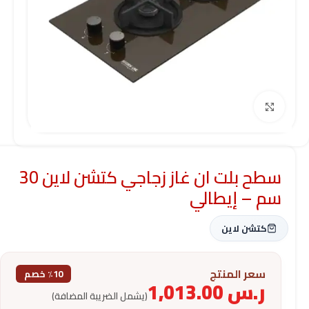
Click to enlarge
سطح بلت ان غاز زجاجي كتشن لاين 30
سم – إيطالي
كتشن لاين
سعر المنتج
٪10 خصم
ر.س
1,013.00
(يشمل الضريبة المضافة)