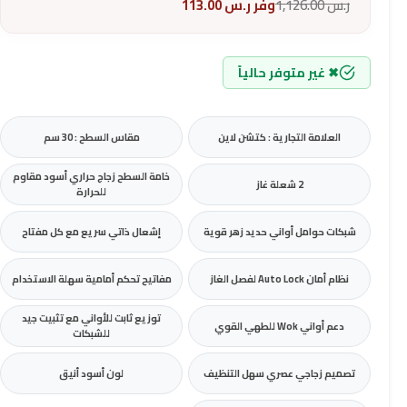
ر.س
1,126.00
وفر
ر.س
113.00
✖ غير متوفر حالياً
العلامة التجارية : كتشن لاين
مقاس السطح : 30 سم
خامة السطح زجاج حراري أسود مقاوم
2 شعلة غاز
للحرارة
شبكات حوامل أواني حديد زهر قوية
إشعال ذاتي سريع مع كل مفتاح
نظام أمان Auto Lock لفصل الغاز
مفاتيح تحكم أمامية سهلة الاستخدام
توزيع ثابت للأواني مع تثبيت جيد
دعم أواني Wok للطهي القوي
للشبكات
تصميم زجاجي عصري سهل التنظيف
لون أسود أنيق