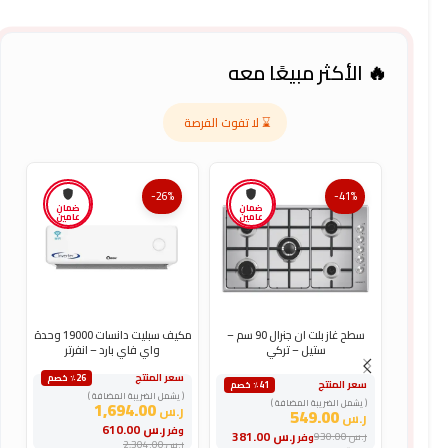
🔥 الأكثر مبيعًا معه
⌛ لا تفوت الفرصة
-26%
-41%
ضمان
ضمان
عامين
عامين
سطح غاز بلت ان جنرال 90 سم –
مكيف سبليت دانسات 19000 وحدة
ستيل – تركي
واي فاي بارد – انفرتر
سعر المنتج
س
٪26 خصم
سعر المنتج
٪41 خصم
( يشمل الضريبة المضافة )
(
( يشمل الضريبة المضافة )
1,694.00
ر.س
ر
549.00
ر.س
ر.س
610.00
وفر
و
ر.س
381.00
ر.س
930.00
وفر
ر.س
2,304.00
ر