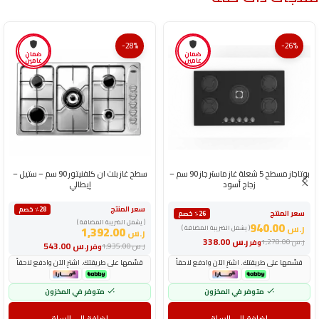
-28%
-26%
ضمان
ضمان
عامين
عامين
بوتاجاز مسطح 5 شعلة غاز ماستر جاز 90 سم –
سطح غاز بلت ان كلفنيتور 90 سم – ستيل –
زجاج أسود
إيطالي
سعر المنتج
٪28 خصم
سعر المنتج
٪26 خصم
( يشمل الضريبة المضافة )
940.00
ر.س
( يشمل الضريبة المضافة )
1,392.00
ر.س
ر.س
338.00
ر.س
1,278.00
وفر
ر.س
543.00
ر.س
1,935.00
وفر
قسّمها على طريقتك. اشترِ الآن وادفع لاحقاً
قسّمها على طريقتك. اشترِ الآن وادفع لاحقاً
متوفر في المخزون
متوفر في المخزون
إضافة إلى السلة
إضافة إلى السلة