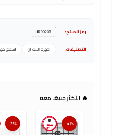
رمز المنتج:
HR9020B
التصنيفات:
اجهزة البلت ان
اسطح كهرب
🔥 الأكثر مبيعًا معه
-26%
-41%
ضمان
عامين