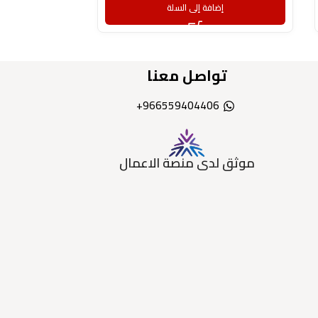
إضافة إلى السلة
إض
تواصل معنا
966559404406+
موثق لدى منصة الاعمال