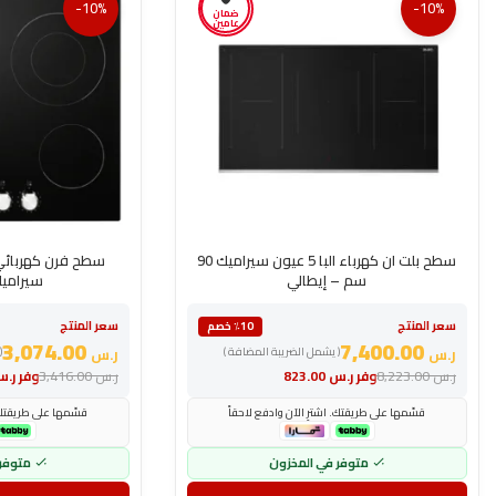
-10%
-10%
ضمان
عامين
سطح بلت ان كهرباء البا 5 عيون سيراميك 90
سم – إيطالي
سيراميك
سعر المنتج
سعر المنتج
٪10 خصم
3,074.00
7,400.00
ر.س
( يشمل الضريبة المضافة )
ر.س
(
ر.س
8,223.00
وفر
ر.س
823.00
ر.س
3,416.00
وفر
ر.
قسّمها على طريقتك. اشترِ الآن وادفع لاحقاً
قسّمها على طريقتك. 
متوفر في المخزون
متوفر