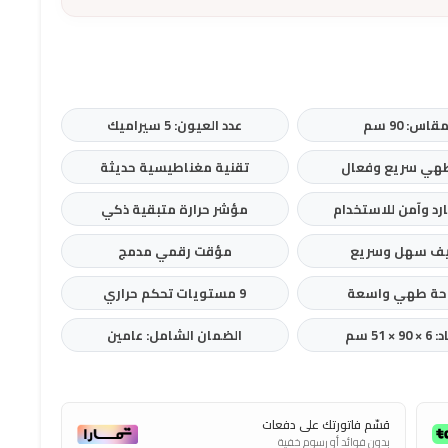
قاس: 90 سم
عدد العيون: 5 سيراميك
طهي سريع وفعال
تقنية مغناطيسية حديثة
رد وآمن للاستخدام
مؤشر حرارة متبقية ذكي
يف سهل وسريع
مؤقت رقمي مدمج
ة طهي واسعة
9 مستويات تحكم حراري
 × 51 سم
الضمان الشامل: عامين
قسّم فاتورتك على دفعات
بدون فوائد أو رسوم خفية