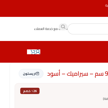
ية
التحدث مع خدمة العملاء
اريستون
٪26 خصم
فة)