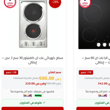
-28%
ضمان
ضمان
عامين
عامين
سطح فرن كهربائي البا بلت ان 60 سم –
سطح كهربائي بلت ان كلفنيتور 30 سم 2 عين –
 – إيطالي
إيطالي
سعر المنتج
٪10 خصم
٪28 خصم
565.00
 يشمل الضريبة المضافة )
ر.س
( يشمل الضريبة المضافة )
س
342.00
ر.س
785.00
وفر
ر.س
220.00
اشترِ الآن وادفع لاحقاً
قسّمها على طريقتك. اشترِ الآن وادفع لاحقاً
 في المخزون
متوفر في المخزون