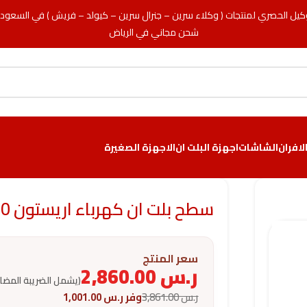
كيل الحصري لمنتجات ( وكلاء سرين – جنرال سرين – كيولد – فريش ) في السعود
شحن مجاني في الرياض
لافران
الشاشات
اجهزة البلت ان
الاجهزة الصغيرة
سطح بلت ان كهرباء اريستون 90 سم – سيراميك – أسود
سعر المنتج
ر.س
2,860.00
(يشمل الضريبة المضا
ر.س
3,861.00
وفر
ر.س
1,001.00