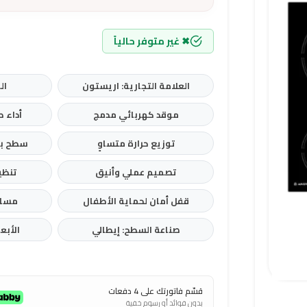
✖ غير متوفر حالياً
العلامة التجارية: اريستون
الم
موقد كهربائي مدمج
أداء 
توزيع حرارة متساوٍ
سطح با
تصميم عملي وأنيق
تنظ
قفل أمان لحماية الأطفال
مساح
صناعة السطح: إيطالي
الأبعاد: 6 × 90
قسّم فاتورتك على 4 دفعات
بدون فوائد أو رسوم خفية