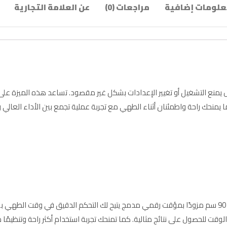
لومات إضافية
مراجعات (0)
عن العلامة التجارية
 قفل أمان لحماية الأطفال يمنع التشغيل أو تغيير الإعدادات بشكل غير مقصود. تساعد هذه الميزة 
يمنحك راحة واطمئنان أثناء الطهي مع تجربة عملية تجمع بين الأداء العالي و
يأتي سطح بلت ان كهرباء أريستون 90 سم مزودًا بمؤقت رقمي مدمج يتيح لك التحكم الدقيق في
الوقت للحصول على نتائج مثالية. كما تمنحك تجربة استخدام أكثر راحة وتنظيمًا