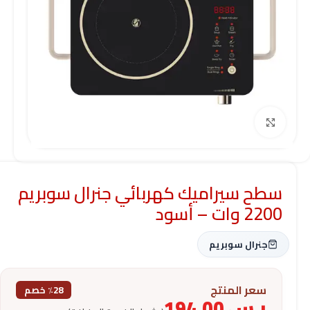
Click to enlarge
سطح سيراميك كهربائي جنرال سوبريم
2200 وات – أسود
جنرال سوبريم
سعر المنتج
٪28 خصم
ر.س
194.00