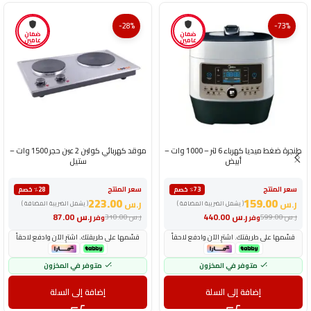
-28%
-73%
ضمان
ضمان
عامين
عامين
طنجرة ضغط ميديا كهرباء 6 لتر – 1000 وات –
موقد كهربائي كولين 2 عين حجر 1500 وات –
أبيض
ستيل
سعر المنتج
سعر المنتج
٪73 خصم
٪28 خصم
223.00
159.00
ر.س
ر.س
( يشمل الضريبة المضافة )
( يشمل الضريبة المضافة )
ر.س
440.00
ر.س
87.00
ر.س
599.00
ر.س
310.00
وفر
وفر
قسّمها على طريقتك. اشترِ الآن وادفع لاحقاً
قسّمها على طريقتك. اشترِ الآن وادفع لاحقاً
متوفر في المخزون
متوفر في المخزون
إضافة إلى السلة
إضافة إلى السلة