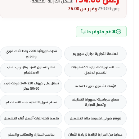
(يشمل الضريبة المضافة)
ر.س
270.00
وفر
ر.س
76.00
✖ غير متوفر حالياً
قدرة كهربائية 2200 واط لأداء قوي
العلامة التجارية : جنرال سوبريم
وسريع
عدد مستويات الحرارة 9 مستويات
نظام تسخين مفرد ومزدوج حسب
للتحكم الدقيق
الاستخدام
يعمل على كهرباء 220-240 فولت بتردد
مؤقت تشغيل حتى 12 ساعة
50/60 هرتز
سطح سيراميك لسهولة التنظيف
سطح سهل التنظيف بعد الاستخدام
وتحمل الحرارة
مؤشر ضوئي لمعرفة حالة التشغيل
قاعدة ثابتة لثبات أفضل أثناء التشغيل
حماية من الحرارة الزائدة لزيادة الأمان
مناسب للمنازل والمكاتب والسفر