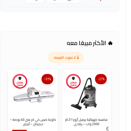
🔥 الأكثر مبيعًا معه
⌛ لا تفوت الفرصة
-31%
-27%
ضمان
ضمان
عامين
عامين
مكنسه كهربائية برميل أرورا 21 لتر
كاوية كبس كي ام سي 40 بوصة –
2000 وات – رمادى
ديجيتال – أبيض