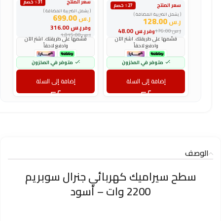
سعر المنتج
٪31 خصم
سعر المنتج
س
٪27 خصم
( يشمل الضريبة المضافة )
( يشمل الضريبة المضافة )
(
699.00
ر.س
128.00
ر.س
ر
ر.س
316.00
وفر
ر.س
48.00
ر.س
176.00
ر
وفر
ر.س
1,015.00
قسّمها على طريقتك. اشترِ الآن
قسّمها على طريقتك. اشترِ الآن
وادفع لاحقاً
وادفع لاحقاً
متوفر في المخزون
متوفر في المخزون
إضافة إلى السلة
إضافة إلى السلة
الوصف
سطح سيراميك كهربائي جنرال سوبريم
2200 وات – أسود