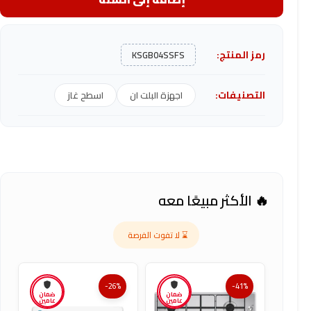
رمز المنتج:
KSGB04SSFS
التصنيفات:
اجهزة البلت ان
اسطح غاز
🔥 الأكثر مبيعًا معه
⌛ لا تفوت الفرصة
-26%
-41%
ضمان
ضمان
عامين
عامين