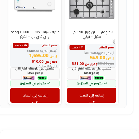
سطح غاز بلت ان جنرال 90 سم –
مكيف سبليت دانسات 19000 وحدة
ستيل – تركي
واي فاي بارد – انفرتر
سعر المنتج
س
٪26 خصم
سعر المنتج
٪41 خصم
( يشمل الضريبة المضافة )
(
( يشمل الضريبة المضافة )
1,694.00
ر.س
ر
549.00
ر.س
ر.س
610.00
وفر
و
ر.س
381.00
ر.س
930.00
وفر
ر.س
2,304.00
ر
قسّمها على طريقتك. اشترِ الآن
قسّمها على طريقتك. اشترِ الآن
وادفع لاحقاً
وادفع لاحقاً
متوفر في المخزون
متوفر في المخزون
إضافة إلى السلة
إضافة إلى السلة