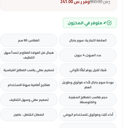
ر.س
860.00
وفر
ر.س
241.00
✔ متوفر في المخزون
العلامة التجارية: سوبر جنرال
المقاس: 60 سم
هيكل من الفولاذ المقاوم للصدأ سهل
عدد العيون: 4 عيون
التنظيف
شبك ثقيل يوفر ثباتًا للأواني
تصميم عملي يناسب المطابخ القياسية
جودة سوبر جنرال لأداء موثوق وطويل
مفاتيح أمامية سهلة الاستخدام
العمر
حجم مناسب للمطابخ الصغيرة
تصميم عملي وسهل التنظيف
والمتوسطة
أداء ثابت وموثوق للاستخدام اليومي
الضمان الشامل : عامين