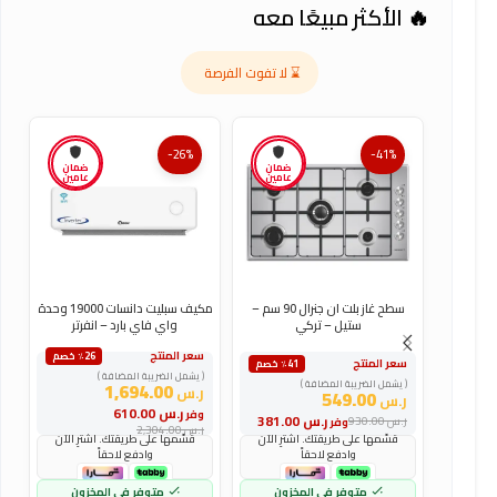
🔥 الأكثر مبيعًا معه
⌛ لا تفوت الفرصة
-26%
-41%
ضمان
ضمان
عامين
عامين
سطح غاز بلت ان جنرال 90 سم –
مكيف سبليت دانسات 19000 وحدة
ستيل – تركي
واي فاي بارد – انفرتر
سعر المنتج
س
٪26 خصم
سعر المنتج
٪41 خصم
( يشمل الضريبة المضافة )
(
( يشمل الضريبة المضافة )
1,694.00
ر.س
ر
549.00
ر.س
ر.س
610.00
وفر
و
ر.س
381.00
ر.س
930.00
وفر
ر.س
2,304.00
ر
قسّمها على طريقتك. اشترِ الآن
قسّمها على طريقتك. اشترِ الآن
وادفع لاحقاً
وادفع لاحقاً
متوفر في المخزون
متوفر في المخزون