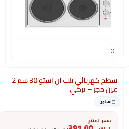
Click to enlarge
سطح كهربائي بلت ان استو 30 سم 2
عين حجر – تركي
استون
سعر المنتج
ر.س
391.00