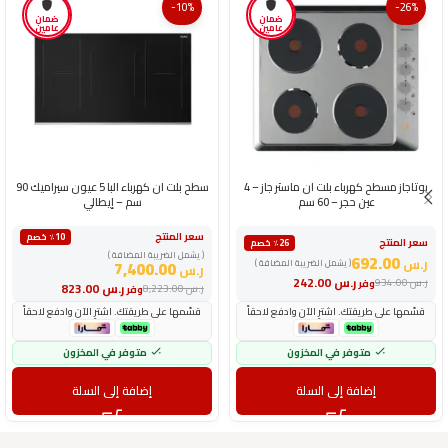
-10%
-26%
ضمان
ضمان
عامين
عامين
بوتاجاز مسطح كهرباء بلت ان ماستر جاز – 4
سطح بلت ان كهرباء البا 5 عيون سيراميك 90
عين حجر – 60 سم
سم – إيطالي
سعر المنتج
٪10 خصم
سعر المنتج
٪26 خصم
( يشمل الضريبة المضافة )
692.00
ر.س
( يشمل الضريبة المضافة )
7,400.00
ر.س
ر.س
242.00
ر.س
934.00
وفر
ر.س
823.00
ر.س
8,223.00
وفر
قسّمها على طريقتك. اشترِ الآن وادفع لاحقاً
قسّمها على طريقتك. اشترِ الآن وادفع لاحقاً
متوفر في المخزون
متوفر في المخزون
إضافة إلى السلة
إضافة إلى السلة