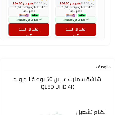
و
ر.س
266.00
ر.س
254.00
ر.س
949.00
ر.س
703.00
وفر
وفر
ر
قسّمها على طريقتك. اشترِ الآن
قسّمها على طريقتك. اشترِ الآن
وادفع لاحقاً
وادفع لاحقاً
متوفر في المخزون
متوفر في المخزون
إضافة إلى السلة
إضافة إلى السلة
الوصف
شاشة سمارت سرين 50 بوصة اندرويد
QLED UHD 4K
نظام تشغيل