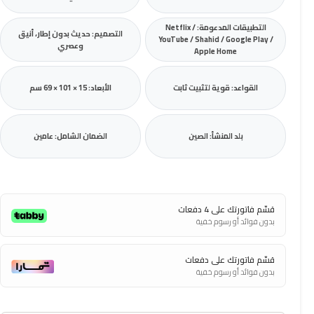
التطبيقات المدعومة: Netflix /
التصميم: حديث بدون إطار، أنيق
YouTube / Shahid / Google Play /
وعصري
Apple Home
القواعد: قوية لتثبيت ثابت
الأبعاد: 15 × 101 × 69 سم
بلد المنشأ: الصين
الضمان الشامل: عامين
قسّم فاتورتك على 4 دفعات
بدون فوائد أو رسوم خفية
قسّم فاتورتك على دفعات
بدون فوائد أو رسوم خفية