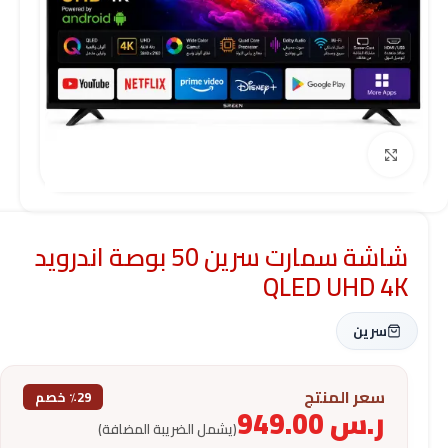
Click to enlarge
شاشة سمارت سرين 50 بوصة اندرويد
QLED UHD 4K
سرين
سعر المنتج
٪29 خصم
ر.س
949.00
(يشمل الضريبة المضافة)