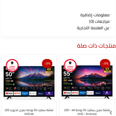
معلومات إضافية
مراجعات (0)
عن العلامة التجارية
منتجات ذات صلة
-29%
-29%
ضمان
ضمان
عامين
عامين
شاشة سرين سمارت 55 بوصة LED – 4K
شاشة سمارت 50 بوصه سرين اندرويد LED
UHD 4K
UHD – Android