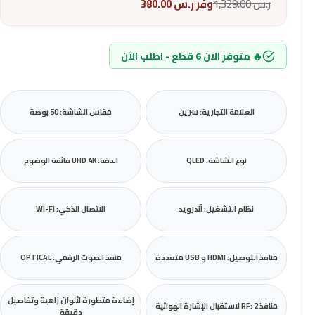
ر.س
1,329.00
وفر
ر.س
380.00
🔥 متوفر الان 6 قطع - اطلب الآن
العلامة التجارية: سرين
مقاس الشاشة: 50 بوصة
نوع الشاشة: QLED
الدقة: UHD 4K فائقة الوضوح
نظام التشغيل: أندرويد
الاتصال الذكي: Wi-Fi
منافذ التوصيل: HDMI و USB متعددة
منفذ الصوت الرقمي: OPTICAL
إضاءة متطورة لألوان زاهية وتفاصيل
منافذ RF: 2 لاستقبال الإشارة الهوائية
دقيقة