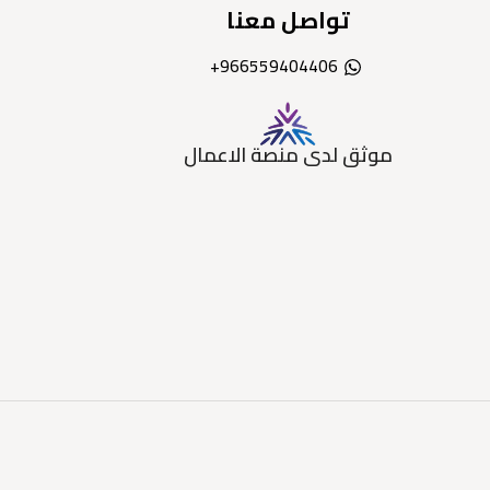
تواصل معنا
966559404406+
موثق لدى منصة الاعمال