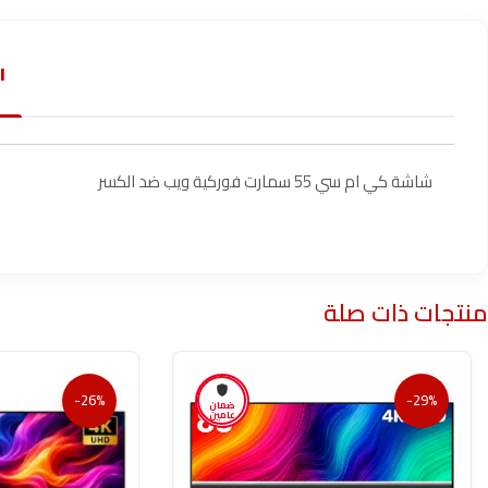
ا
شاشة كي ام سي 55 سمارت فوركية ويب ضد الكسر
منتجات ذات صلة
-26%
-29%
ضمان
عامين