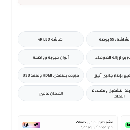
شة : 55 بوصة
شاشة 4K LED
ريع لإزالة الضوضاء
ألوان حيوية وواضحة
يع بإطار جانبي أنيق
مزودة بمنفذي HDMI ومنفذ USB
لة التشغيل ومتعددة
الضمان عامين
اللغات
قسّم فاتورتك على دفعات
بدون فوائد أو رسوم خفية