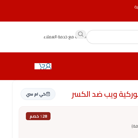
ية
التحدث مع خدمة العملاء
كي ام سي
٪28 خصم
فة)