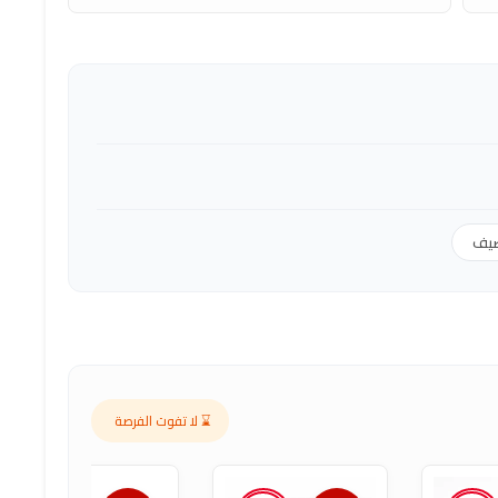
صيف
⌛ لا تفوت الفرصة