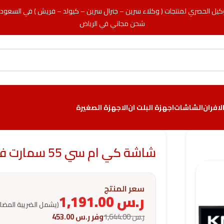
كيل الحصري لمنتجات ( وكلاء سرين – جنرال سرين – كيولد – فريش ) في السعود
شحن مجاني في الرياض
لافران
الشاشات
اجهزة البلت ان
الاجهزة الصغيرة
شاشة كي ام سي 55 سمارت فوركية ويب ضد الكسر
سعر المنتج
ر.س
1,191.00
(يشمل الضريبة المضا
ر.س
1,644.00
وفر
ر.س
453.00