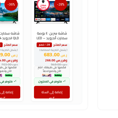
-36%
-28%
ضمان
عامين
شاشه سرين ٤٠ بوصة
سمارت أندرويد LED –
DLED
FHD
سعر المنتج
سعر المنتج
٪28 خصم
6
( يشمل الضريبة المضافة )
( يشمل الضريبة ا
449.00
683.00
ر.س
ر.س
وفر
ر.س
266.00
وفر
ر.س
254.00
ر.س
949.00
ر.س
703.00
قسّمها على طريقتك. اشترِ
قسّمها على طريق
الآن وادفع لاحقاً
الآن وادفع 
متوفر في المخزون
متوفر في 
إضافة إلى السلة
إضافة إلى 