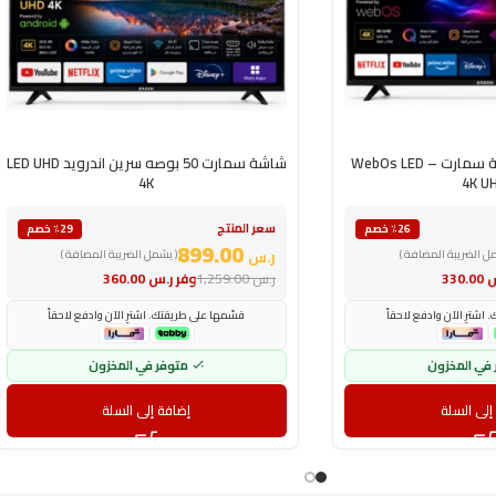
شاشة سرين 50 بوصة سمارت WebOs LED –
شاشة سمارت 50 بوصه سرين اندرويد LED UHD
4K
4K U
سعر المنتج
٪26 خصم
٪29 خصم
899.00
مل الضريبة المضافة )
ر.س
( يشمل الضريبة المضافة )
س
330.00
ر.س
1,259.00
وفر
ر.س
360.00
اشترِ الآن وادفع لاحقاً
قسّمها على طريقتك. اشترِ الآن وادفع لاحقاً
 في المخزون
متوفر في المخزون
إلى السلة
إضافة إلى السلة