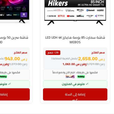
شاشة سمارت 85 بوصة هايكرز LED UDH 4K
HD
WEBOS
سعر المنتج
سعر المنتج
٪29 خصم
943.00
2,658.00
ر.س
( يشمل الضريبة المضافة )
ر.س
( يش
ر.س
3,721.00
وفر
ر.س
1,063.00
ر.س
1,273.00
وفر
ر.
قسّمها على طريقتك. اشترِ الآن وادفع لاحقاً
قسّمها على طريقتك. 
متوفر في المخزون
متوفر
إضافة إلى السلة
إضافة 