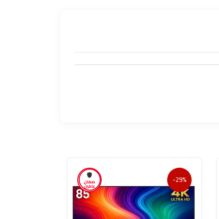
-28%
-29%
ضمان
عامين