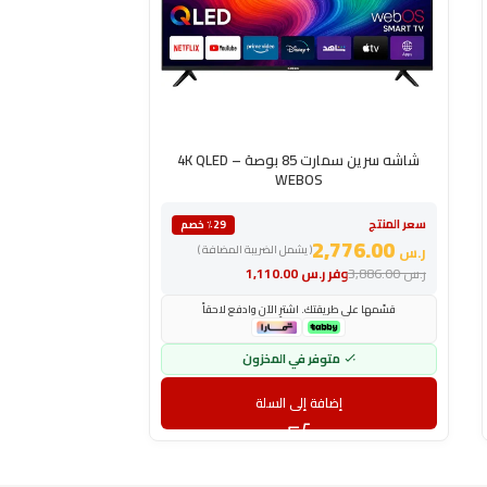
شاشه سرين سمارت 85 بوصة 4K QLED –
WEBOS
سعر المنتج
سعر المنتج
٪29 خصم
1,209.00
2,776.00
ر.س
( يشمل الضريبة المضافة )
ر.س
ر.س
3,886.00
وفر
ر.س
1,110.00
ر.س
1,681.00
وف
قسّمها على طريقتك. اشترِ الآن وادفع لاحقاً
قسّمها على طري
متوفر في المخزون
مت
إضافة إلى السلة
إض