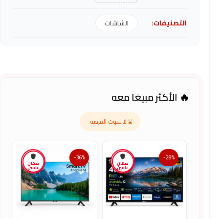
التصنيفات:
الشاشات
🔥 الأكثر مبيعًا معه
⌛ لا تفوت الفرصة
-36%
-28%
ضمان
ضمان
عامين
عامين