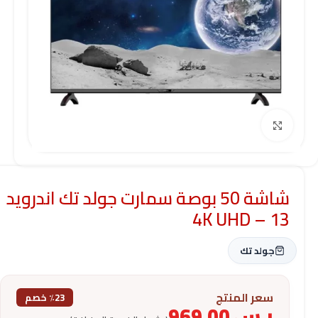
Click to enlarge
شاشة 50 بوصة سمارت جولد تك اندرويد
13 – 4K UHD
جولد تك
سعر المنتج
٪23 خصم
ر.س
969.00