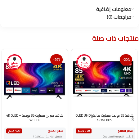
معلومات إضافية
مراجعات (0)
منتجات ذات صلة
-29%
-20%
ضمان
ضمان
عامين
عامين
شاشة 85 بوصة سمارت هايكرز QLED UHD
شاشه سرين سمارت 85 بوصة 4K QLED –
WEBOS
4K WEBOS
سعر المنتج
سعر المنتج
٪20 خصم
٪29 خصم
( يشمل الضريبة المضافة )
( يشمل الضريبة المضافة )