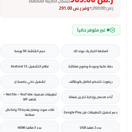
(يشمل الضريبة المضافة)
ر.س
1,260.00
وفر
ر.س
291.00
✖ غير متوفر حالياً
العلامة التجارية: جولد تك
حجم الشاشة: 50 بوصة
دقة عالية وجودة وضوح ممتازة
نظام التشغيل: Android 13
ريموت للتحكم الكامل بالوظائف
تشغيل ذكي بلمسة زر
تطبيقات مدمجة: Netflix – YouTube –
أداء محسن وإدارة تخزين فعالة
شاهد VIP
نقاء صوت ومكبر بقدرة 10 واط لكل
دعم تحميل التطبيقات من Google Play
سماعة
عدد 2 منفذ USB
عدد 3 منافذ HDMI