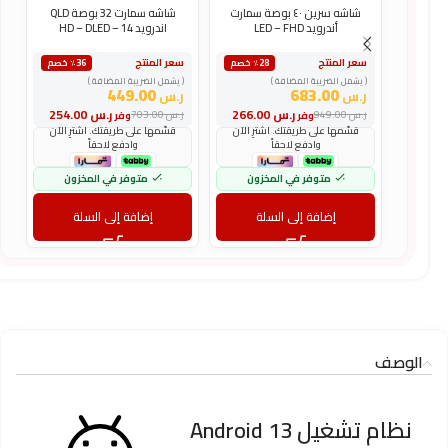
شاشه سرين ٤٠ بوصة سمارت
شاشه سمارت 32 بوصة QLD
أندرويد LED – FHD
اندرويد 14 – HD – DLED
س
سعر المنتج
سعر المنتج
٪28 خصم
٪36 خصم
(
( يشمل الضريبة المضافة )
( يشمل الضريبة المضافة )
ر
449.00
683.00
ر.س
ر.س
و
ر.س
266.00
ر.س
254.00
ر.س
949.00
ر.س
703.00
وفر
وفر
ر
قسّمها على طريقتك. اشترِ الآن
قسّمها على طريقتك. اشترِ الآن
وادفع لاحقاً
وادفع لاحقاً
متوفر في المخزون
متوفر في المخزون
إضافة إلى السلة
إضافة إلى السلة
الوصف
نظام تشغيل Android 13