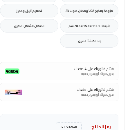
مزودة بمخرج VGA ومدخل صوت AV
تصميم أنيق ومميز
الأبعاد: 111.6 × 15.8 × 78.5 سم
الضمان الشامل: عامين
بلد المنشأ: الصين
قسّم فاتورتك على 4 دفعات
بدون فوائد أو رسوم خفية
قسّم فاتورتك على دفعات
بدون فوائد أو رسوم خفية
رمز المنتج:
GT50W4K