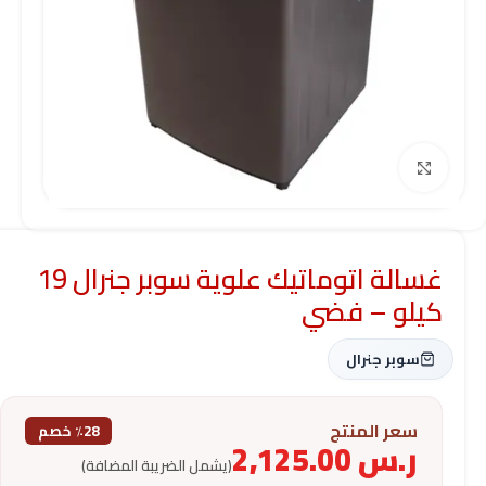
Click to enlarge
غسالة اتوماتيك علوية سوبر جنرال 19
كيلو – فضي
سوبر جنرال
سعر المنتج
٪28 خصم
ر.س
2,125.00
(يشمل الضريبة المضافة)