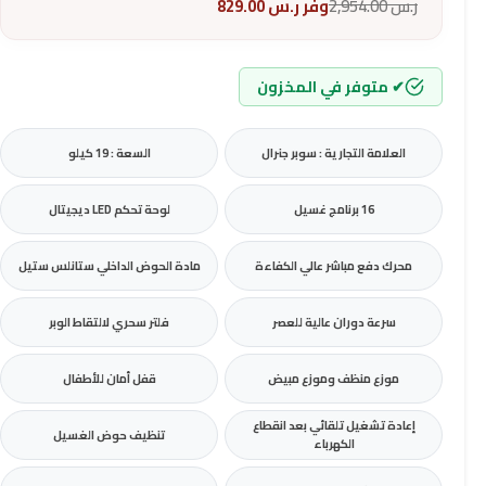
ر.س
2,954.00
وفر
ر.س
829.00
✔ متوفر في المخزون
العلامة التجارية : سوبر جنرال
السعة : 19 كيلو
16 برنامج غسيل
لوحة تحكم LED ديجيتال
محرك دفع مباشر عالي الكفاءة
مادة الحوض الداخلي ستانلس ستيل
سرعة دوران عالية للعصر
فلتر سحري لالتقاط الوبر
موزع منظف وموزع مبيض
قفل أمان للأطفال
إعادة تشغيل تلقائي بعد انقطاع
تنظيف حوض الغسيل
الكهرباء