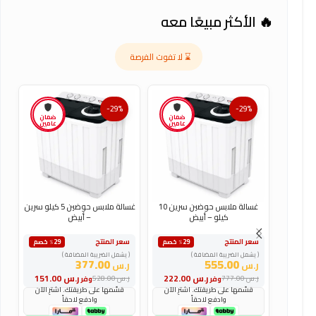
🔥 الأكثر مبيعًا معه
⌛ لا تفوت الفرصة
-29%
-29%
ضمان
ضمان
عامين
عامين
غسالة ملابس حوضين سرين 10
غسالة ملابس حوضين 5 كيلو سرين
كيلو – أبيض
– أبيض
س
سعر المنتج
سعر المنتج
٪29 خصم
٪29 خصم
(
( يشمل الضريبة المضافة )
( يشمل الضريبة المضافة )
ر
377.00
555.00
ر.س
ر.س
و
ر.س
222.00
ر.س
151.00
ر.س
777.00
ر.س
528.00
وفر
وفر
ر
قسّمها على طريقتك. اشترِ الآن
قسّمها على طريقتك. اشترِ الآن
وادفع لاحقاً
وادفع لاحقاً