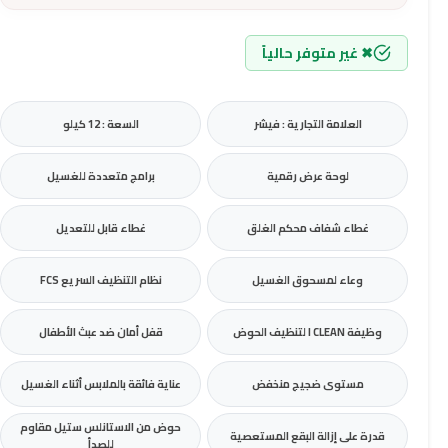
✖ غير متوفر حالياً
العلامة التجارية : فيشر
السعة : 12 كيلو
لوحة عرض رقمية
برامج متعددة للغسيل
غطاء شفاف محكم الغلق
غطاء قابل للتعديل
وعاء لمسحوق الغسيل
نظام التنظيف السريع FCS
وظيفة I CLEAN لتنظيف الحوض
قفل أمان ضد عبث الأطفال
مستوى ضجيج منخفض
عناية فائقة بالملابس أثناء الغسيل
حوض من الاستانلس ستيل مقاوم
قدرة على إزالة البقع المستعصية
للصدأ