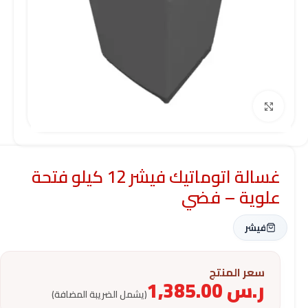
Click to enlarge
غسالة اتوماتيك فيشر 12 كيلو فتحة
علوية – فضي
فيشر
سعر المنتج
ر.س
1,385.00
(يشمل الضريبة المضافة)