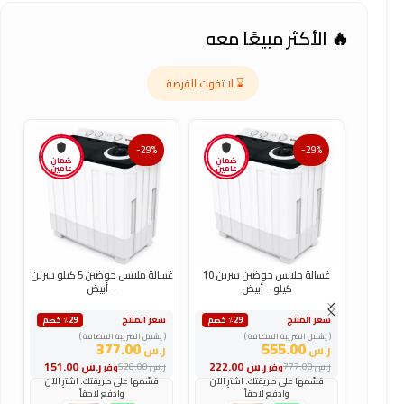
🔥 الأكثر مبيعًا معه
⌛ لا تفوت الفرصة
-29%
-29%
ضمان
ضمان
عامين
عامين
غسالة ملابس حوضين سرين 10
غسالة ملابس حوضين 5 كيلو سرين
كيلو – أبيض
– أبيض
س
سعر المنتج
سعر المنتج
٪29 خصم
٪29 خصم
(
( يشمل الضريبة المضافة )
( يشمل الضريبة المضافة )
ر
377.00
555.00
ر.س
ر.س
و
ر.س
222.00
ر.س
151.00
ر.س
777.00
ر.س
528.00
وفر
وفر
ر
قسّمها على طريقتك. اشترِ الآن
قسّمها على طريقتك. اشترِ الآن
وادفع لاحقاً
وادفع لاحقاً