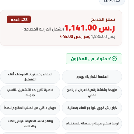
سعر المنتج
٪28 خصم
ر.س
1,141.00
(يشمل الضريبة المضافة)
ر.س
1,586.00
وفر
ر.س
445.00
✔ متوفر في المخزون
انخفاض مستوى الضوضاء أثناء
العلامة التجارية: يوجين
التشغيل
مزودة بشاشة رقمية لعرض البرنامج
خاصية تأخير بدء التشغيل لتناسب
الحالي
جدولك
ذراع رش قوي لتوزيع الماء بفعالية
حوض داخلي من الصلب المقاوم للصدأ
برنامج نصف الحمولة لتوفير الماء
لوحة تحكم سهلة وبسيطة للاستخدام
والطاقة