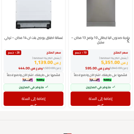
جلاية صحون البا ايطالي 10 برامج 13 مكان –
غسالة اطباق يوجين بلت ان 14 مكان – تركي
ستيل
سعر المنتج
سعر المنتج
٪10 خصم
٪28 خصم
( يشمل الضريبة المضافة )
( يشمل الضريبة المضافة )
1,139.00
5,351.00
ر.س
ر.س
ر.س
595.00
ر.س
444.00
ر.س
5,946.00
ر.س
1,583.00
وفر
وفر
قسّمها على طريقتك. اشترِ الآن وادفع لاحقاً
قسّمها على طريقتك. اشترِ الآن وادفع لاحقاً
متوفر في المخزون
متوفر في المخزون
إضافة إلى السلة
إضافة إلى السلة