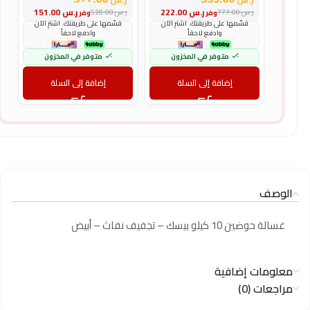
و
ر.س
222.00
ر.س
151.00
ر.س
777.00
ر.س
528.00
وفر
وفر
ر
قسّمها على طريقتك. اشترِ الآن
قسّمها على طريقتك. اشترِ الآن
وادفع لاحقاً
وادفع لاحقاً
متوفر في المخزون
متوفر في المخزون
إضافة إلى السلة
إضافة إلى السلة
الوصف
غسالة حوضين 10 كيلو بيسك – تجفيف نفاث – أبيض
معلومات إضافية
مراجعات (0)