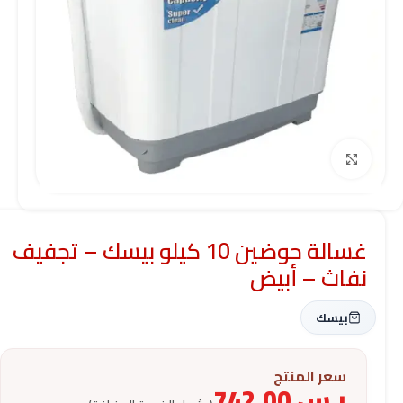
Click to enlarge
غسالة حوضين 10 كيلو بيسك – تجفيف
نفاث – أبيض
بيسك
سعر المنتج
ر.س
742.00