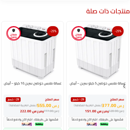
منتجات ذات صلة
-29%
-29%
ضمان
ضمان
عامين
عامين
غسالة ملابس حوضين 5 كيلو سرين – أبيض
غسالة ملابس حوضين سرين 10 كيلو – أبيض
سعر المنتج
سعر المنتج
٪29 خصم
٪29 خصم
555.00
377.00
ر.س
ر.س
( يشمل الضريبة المضافة )
( يشمل الضريبة المضافة )
ر.س
151.00
ر.س
222.00
ر.س
528.00
ر.س
777.00
وفر
وفر
قسّمها على طريقتك. اشترِ الآن وادفع لاحقاً
قسّمها على طريقتك. اشترِ الآن وادفع لاحقاً