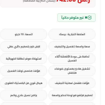
(يشمل الضريبة المضافة)
✖ غير متوفر حالياً
العلامة التجارية : بيسك
السعة : 10 كيلو
سعة واسعة للغسيل والتجفيف
نابض كبير بتصميم دائري عملي
تحافظ على جودة الأقمشة أثناء
استهلاك موفر للطاقة الكهربائية
الغسيل
تشغيل هادئ بمستوى ضوضاء
مؤقت مخصص لوقت الغسيل
منخفض
مؤقت منفصل لعملية التجفيف
هيكل قوي من البلاستيك المقوى
تصميم مرتفع مع لوحة تحكم واسعة
برامج غسيل عادي وناعم