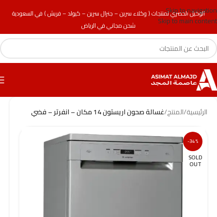
Skip to navigation
الوكيل الحصري لمنتجات ( وكلاء سرين – جنرال سرين – كيولد – فريش ) في السعودية
Skip to main content
شحن مجاني في الرياض
الرئيسية
/
المنتج
/
غسالة صحون اريستون 14 مكان – انفرتر – فضي
-34%
SOLD
OUT