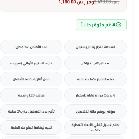
ر.س
3,479.00
وفر
ر.س
1,180.00
✖ غير متوفر حالياً
العلامة التجارية : اريستون
عدد الأماكن : 14 مكان
عدد البرامج : 7 برامج
2 رف لتنظيم الأواني بسهولة
ضاغط إنفرتر بكفاءة عالية
قفل أمان لحماية الأطفال
6 درجات حرارة قابلة للاختيار
شاشة LED واضحة
مؤشر يوضح حالة التشغيل
تأخير بدء التشغيل حتى 24 ساعة
نظام غسيل ثلاثي الأبعاد لتغطية
تنبيه لإضافة الملح عند الحاجة
كاملة