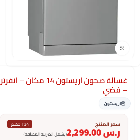
Click to enlarge
غسالة صحون اريستون 14 مكان – انفرتر
– فضي
اريستون
سعر المنتج
٪34 خصم
ر.س
2,299.00
(يشمل الضريبة المضافة)