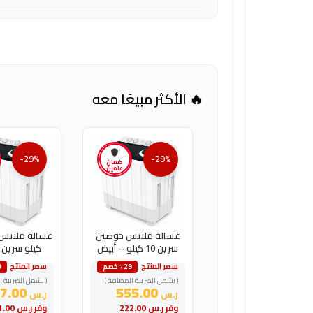
🔥 الأكثر مبيعًا معه
-29%
-29%
ضمان
عامين
غسالة ملابس حوضين
سرين 10 كيلو – أبيض
كيلو سرين 
سعر المنتج
سعر المنتج
٪29 خصم
9
( يشمل الضريبة المضافة )
( يشمل الضريبة ا
377.00
555.00
ر.س
ر.س
وفر
ر.س
222.00
وفر
ر.س
151.00