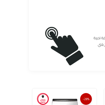
ية تجربة
يلبي
-28%
-28%
ضمان
عامين