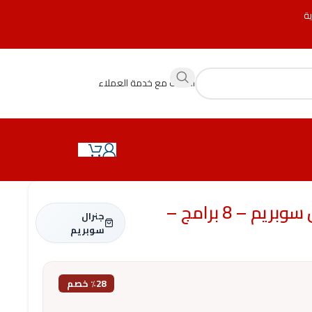
ية
التحدث مع خدمة العملاء
غسالة فتحة علوية 8 كيلو جنرال سوبريم – 8 برامج –
جنرال
سوبريم
٪28 خصم