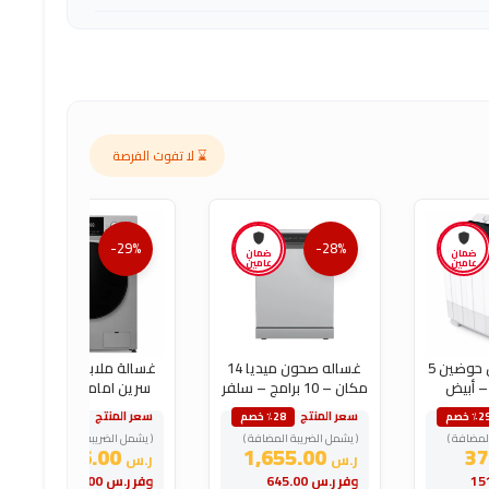
⌛ لا تفوت الفرصة
-29%
-28%
ضمان
ضمان
ضمان
عامين
عامين
عامين
غسالة ملابس حوضين 5
غساله صحون ميديا 14
غسالة ملابس 12 كيلو
– أبيض
مكان – 10 برامج – سلفر
سرين امامية تنشيف
100% – فضي
سعر المنتج
سعر المنتج
٪2 خصم
٪28 خصم
٪29 خصم
لمضافة )
( يشمل الضريبة المضافة )
( يشمل الضريبة المضافة )
1,496.00
1,655.00
ر.س
ر.س
وفر
ر.س
645.00
وفر
ر.س
598.00