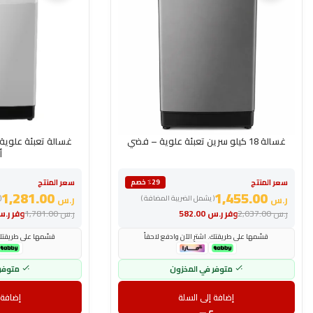
غسالة 18 كيلو سرين تعبئة علوية – فضي
أ
سعر المنتج
سعر المنتج
٪29 خصم
1,281.00
1,455.00
ر.س
( يشمل الضريبة المضافة )
ر.س
(
ر.س
2,037.00
وفر
ر.س
582.00
ر.س
1,781.00
وفر
ر.
قسّمها على طريقتك. اشترِ الآن وادفع لاحقاً
قسّمها على طريقتك. 
متوفر في المخزون
متوفر
إضافة إلى السلة
إضافة 