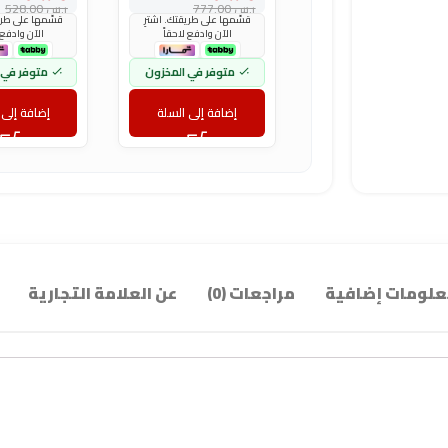
ر.س
777.00
ر.س
528.00
قسّمها على طريقتك. اشترِ
قسّمها على طريق
الآن وادفع لاحقاً
الآن وادفع 
متوفر في المخزون
متوفر في 
إضافة إلى السلة
إضافة إلى 
لومات إضافية
مراجعات (0)
عن العلامة التجارية