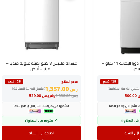
غسالة تعبئة علوية دورا اليجانت 11 كيلو –
غسالة ملابس 8 كيلو تعبئة علوية ميديا –
بيض
انفرتر – أبيض
سعر المنتج
٪28 خصم
٪28 خصم
1,357.00
 يشمل الضريبة المضافة )
ر.س
( يشمل الضريبة المضافة )
س
500.00
ر.س
1,886.00
وفر
ر.س
529.00
اشترِ الآن وادفع لاحقاً
قسّمها على طريقتك. اشترِ الآن وادفع لاحقاً
 في المخزون
متوفر في المخزون
إلى السلة
إضافة إلى السلة