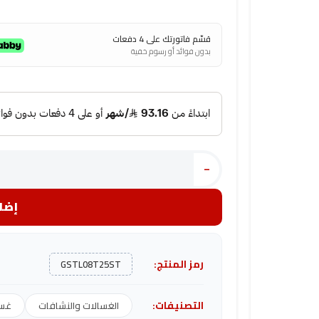
قسّم فاتورتك على 4 دفعات
بدون فوائد أو رسوم خفية
-
إضاف
رمز المنتج:
GSTL08T25ST
التصنيفات:
الغسالات والنشافات
غسا