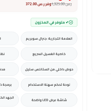
ر.س
1,325.00
وفر
ر.س
372.00
✔ متوفر في المخزون
العلامة التجارية: جنرال سوبريم
ال
خاصية الغسيل السريع
نظام FUZZY
حوض داخلي من الستانلس ستيل
مدخ
لوحة تحكم سهلة الاستخدام
برمجة ذ
شاشة عرض LED واضحة