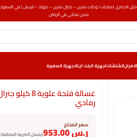
كيل الحصري لمنتجات ( وكلاء سرين – جنرال سرين – كيولد – فريش ) في السعود
شحن مجاني في الرياض
لافران
الشاشات
اجهزة البلت ان
الاجهزة الصغيرة
رمادي
سعر المنتج
ر.س
953.00
(يشمل الضريبة المضافة)