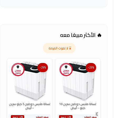
🔥 الأكثر مبيعًا معه
⌛ لا تفوت الفرصة
-29%
-29%
ضمان
ضمان
عامين
عامين
غسالة ملابس حوضين سرين 10
غسالة ملابس حوضين 5 كيلو سرين
كيلو – أبيض
– أبيض
س
سعر المنتج
سعر المنتج
٪29 خصم
٪29 خصم