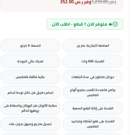
ر.س
1,233.00
وفر
ر.س
352.00
🔥 متوفر الان 7 قطع - اطلب الآن
العلامة التجارية: سرين
السعة: 9 كيلو
القدرة: 600 وات
محرك عالي الجودة
دوران متطور في عدة اتجاهات
عناية فائقة بالملابس
برامج متعددة تناسب جميع أنواع
تحكم دقيق من خلال لوحة تحكم
الملابس
حماية الألوان من البهتان والحفاظ على
القدرة على إزالة البقع الصعبة
رونقها الدائم
القدرة على منع تشابك وتجاعيد
غسيل سريع وسهل بدون عناء
الملابس