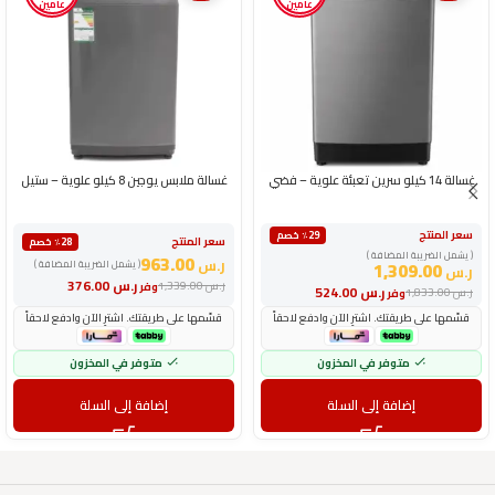
عامين
عامين
غسالة 14 كيلو سرين تعبئة علوية – فضي
غسالة ملابس يوجين 8 كيلو علوية – ستيل
سعر المنتج
٪29 خصم
سعر المنتج
٪28 خصم
( يشمل الضريبة المضافة )
963.00
ر.س
1,309.00
( يشمل الضريبة المضافة )
ر.س
ر.س
376.00
ر.س
1,339.00
وفر
ر.س
524.00
ر.س
1,833.00
وفر
قسّمها على طريقتك. اشترِ الآن وادفع لاحقاً
قسّمها على طريقتك. اشترِ الآن وادفع لاحقاً
متوفر في المخزون
متوفر في المخزون
إضافة إلى السلة
إضافة إلى السلة