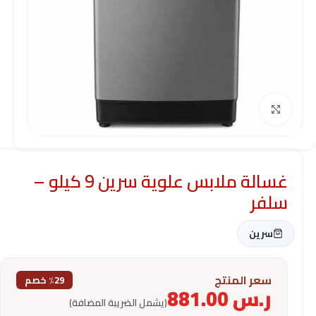
Click to enlarge
غسالة ملابس علوية سرين 9 كيلو –
سلفر
سرين
سعر المنتج
٪29 خصم
ر.س
881.00
(يشمل الضريبة المضافة)