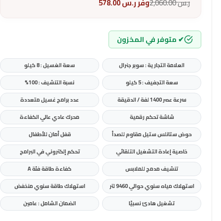
ر.س
2,060.00
وفر
ر.س
578.00
✔ متوفر في المخزون
العلامة التجارية : سوبر جنرال
سعة الغسيل : 8 كيلو
سعة التجفيف : 5 كيلو
نسبة التنشيف : 100%
سرعة عصر 1400 لفة / الدقيقة
عدد برامج غسيل متعددة
شاشة تحكم رقمية
محرك عادي عالي الكفاءة
حوض ستانلس ستيل مقاوم للصدأ
قفل أمان للأطفال
خاصية إعادة التشغيل التلقائي
تحكم إلكتروني في البرامج
تنشيف مدمج للملابس
كفاءة طاقة فئة A
استهلاك مياه سنوي حوالي 9460 لتر
استهلاك طاقة سنوي منخفض
تشغيل هادئ نسبيًا
الضمان الشامل : عامين