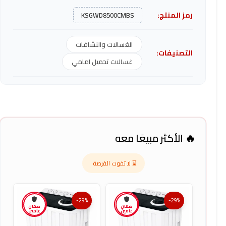
رمز المنتج:
KSGWD8500CMBS
الغسالات والنشافات
التصنيفات:
غسالات تحميل امامي
🔥 الأكثر مبيعًا معه
⌛ لا تفوت الفرصة
-29%
-29%
ضمان
ضمان
عامين
عامين