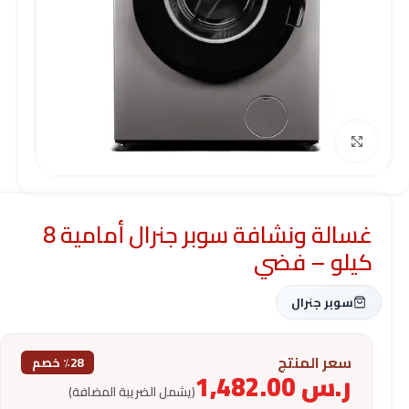
Click to enlarge
غسالة ونشافة سوبر جنرال أمامية 8
كيلو – فضي
سوبر جنرال
سعر المنتج
٪28 خصم
ر.س
1,482.00
(يشمل الضريبة المضافة)