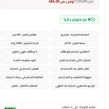
ر.س
1,726.00
وفر
ر.س
484.00
✖ غير متوفر حالياً
العلامة التجارية : فاليريو
مقاس الفرن : 60 سم
سعة الفرن : 64 لتر
قدرة تشغيل : 2400 وات
3 مفاتيح للتحكم بالوظائف
4 وظائف طهي متنوع
مصباح داخلي مستدير للفرن
مزود بمروحه للتبريد
امان كامل عند الاستخدام
مقبض للتحكم في الحرارة
سهولة التنظيف و الاستخدام
امكانية التحكم في درجات الحرارة
توزيع متساوي للحرارة عند الطهي
الضمان الشامل : عامين
قسّم فاتورتك على 4 دفعات