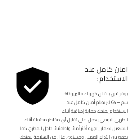
امان كامل عند
الاستخدام :
يوفر فرن بلت ان كهرباء فاليريو 60
سم – 64 لتر نظام أمان كامل عند
الاستخدام يمنحك حماية إضافية أثناء
الطهي اليومي.يعمل على تقليل أي مخاطر محتملة أثناء
التشغيل لضمان تجربة أكثر أمانًا واطمئنانًا داخل المطبخ. كما
يجمع بين الأداء العملي ومستوى عالٍ من السلامة ليمنحك