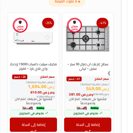
⌛ لا تفوت الفرصة
-26%
-41%
ضمان
ضمان
عامين
عامين
سطح غاز بلت ان جنرال 90 سم –
مكيف سبليت دانسات 19000 وحدة
ستيل – تركي
واي فاي بارد – انفرتر
سعر المنتج
س
٪26 خصم
سعر المنتج
٪41 خصم
( يشمل الضريبة المضافة )
(
( يشمل الضريبة المضافة )
1,694.00
ر.س
ر
549.00
ر.س
ر.س
610.00
وفر
و
ر.س
381.00
ر.س
930.00
وفر
ر.س
2,304.00
ر
قسّمها على طريقتك. اشترِ الآن
قسّمها على طريقتك. اشترِ الآن
وادفع لاحقاً
وادفع لاحقاً
متوفر في المخزون
متوفر في المخزون
إضافة إلى السلة
إضافة إلى السلة