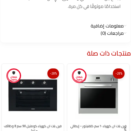
استخدامًا موثوقًا في كل مرة.
معلومات إضافية
مراجعات (0)
منتجات ذات صلة
-28%
-28%
ضمان
ضمان
عامين
عامين
فرن بلت ان كهرباء ٦٠ سم كلفنيتور – إيطالي
فرن بلت ان كهرباء كومتيل 90 سم 8 وظائف
– تركي