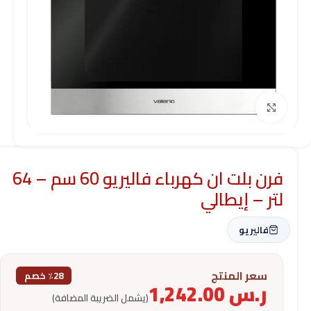
Click to enlarge
فرن بلت ان كهرباء فاليريو 60 سم – 64
لتر – إيطالي
فاليريو
سعر المنتج
٪28 خصم
ر.س
1,242.00
(يشمل الضريبة المضافة)