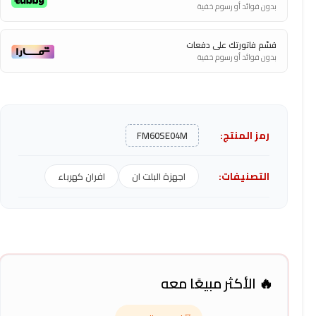
بدون فوائد أو رسوم خفية
قسّم فاتورتك على دفعات
بدون فوائد أو رسوم خفية
رمز المنتج:
FM60SE04M
التصنيفات:
اجهزة البلت ان
افران كهرباء
🔥 الأكثر مبيعًا معه