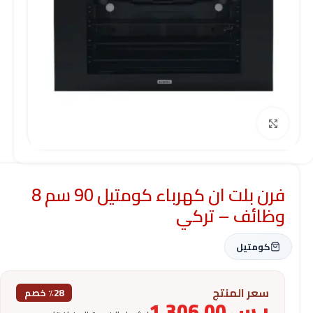
Click to enlarge
فرن بلت ان كهرباء كومتيل 90 سم 8
وظائف – تركي
كومتيل
سعر المنتج
٪28 خصم
ر.س
1,306.00