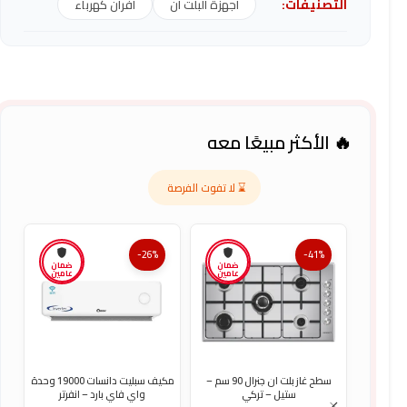
التصنيفات:
اجهزة البلت ان
افران كهرباء
🔥 الأكثر مبيعًا معه
⌛ لا تفوت الفرصة
-26%
-41%
ضمان
ضمان
عامين
عامين
سطح غاز بلت ان جنرال 90 سم –
مكيف سبليت دانسات 19000 وحدة
ستيل – تركي
واي فاي بارد – انفرتر