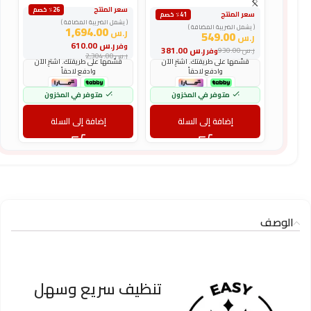
سعر المنتج
س
٪26 خصم
سعر المنتج
٪41 خصم
( يشمل الضريبة المضافة )
(
( يشمل الضريبة المضافة )
1,694.00
ر.س
ر
549.00
ر.س
ر.س
610.00
وفر
و
ر.س
381.00
ر.س
930.00
وفر
ر.س
2,304.00
ر
قسّمها على طريقتك. اشترِ الآن
قسّمها على طريقتك. اشترِ الآن
وادفع لاحقاً
وادفع لاحقاً
متوفر في المخزون
متوفر في المخزون
إضافة إلى السلة
إضافة إلى السلة
الوصف
تنظيف سريع وسهل