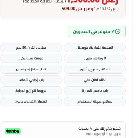
(يشمل الضريبة المضافة)
ر.س
1,815.00
وفر
ر.س
509.00
✔ متوفر في المخزون
العلامة التجارية: كوميتل
مقاس الفرن: 90 سم
8 وظائف طهي
مؤقت ميكانيكي
تصميم عصري وأنيق
تنظيف سريع وسهل
نظام أمان عالي
باب زجاجي شفاف
باب عاكس للحرارة
مروحة لتوزيع الحرارة
مفاتيح سهلة الاستخدام
الضمان الشامل: عامين
قسّم فاتورتك على 4 دفعات
بدون فوائد أو رسوم خفية