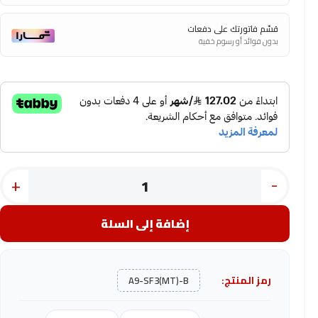
قسّم فاتورتك على دفعات
بدون فوائد أو رسوم خفية
+
-
إضافة إلى السلة
رمز المنتج:
A9-SF3(MT)-B