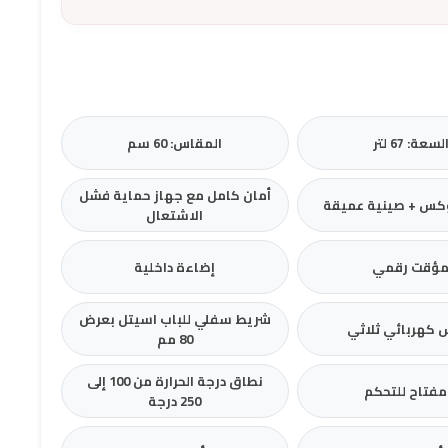
لسعة: 67 لتر
المقاس: 60 سم
أمان كامل مع جهاز حماية فشل
كس + صينية عميقة
الاشتعال
ؤقت رقمي
إضاءة داخلية
شريط سفلي للباب اسيتل بعرض
 كهربائي ثلاثي
80 مم
نطاق درجة الحرارة من 100 إلى
250 درجة