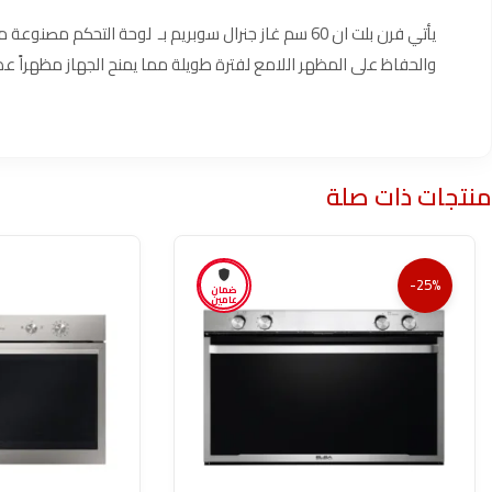
يأتي فرن بلت ان 60 سم غاز جنرال سوبريم بـ لوحة الت
والحفاظ على المظهر اللامع لفترة طويلة مما يمنح الجهاز مظهراً عص
منتجات ذات صلة
-25%
ضمان
عامين