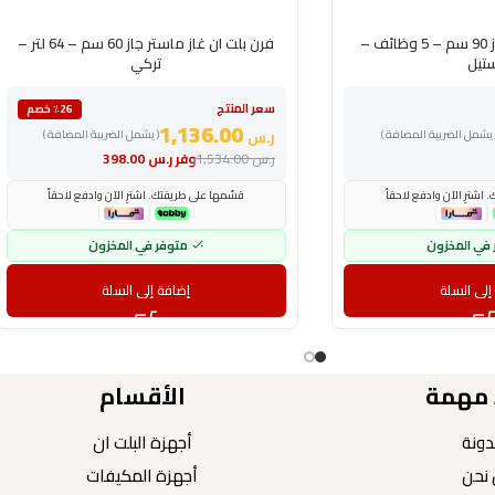
فرن بلت ان جليم غاز 90 سم – 5 وظائف –
فرن بلت ان غاز ماستر جاز 60 سم – 64 لتر –
تيل
تركي
سعر المنتج
٪26 خصم
1,136.00
 يشمل الضريبة المضافة )
ر.س
( يشمل الضريبة المضافة )
ر.س
1,534.00
وفر
ر.س
398.00
اشترِ الآن وادفع لاحقاً
قسّمها على طريقتك. اشترِ الآن وادفع لاحقاً
 في المخزون
متوفر في المخزون
إلى السلة
إضافة إلى السلة
 مهمة
الأقسام
دونة
أجهزة البلت ان
نحن
أجهزة المكيفات