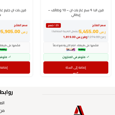
فرن البا ٩٠ سم غاز بلت ان – 10 وظائف –
إيطالي
س
سعر المنتج
سعر المنتج
٪25 خصم
5,905.00
5,455.00
ر.س
( يشمل الضريبة المضافة )
ر.س
(
ر.س
7,274.00
وفر
ر.س
1,819.00
قسّمها على طريقتك. اشترِ الآن وادفع لاحقاً
قسّمها على طريقتك. 
متوفر في المخزون
متوفر
إضافة إلى السلة
إضافة 
روابط
الم
من 