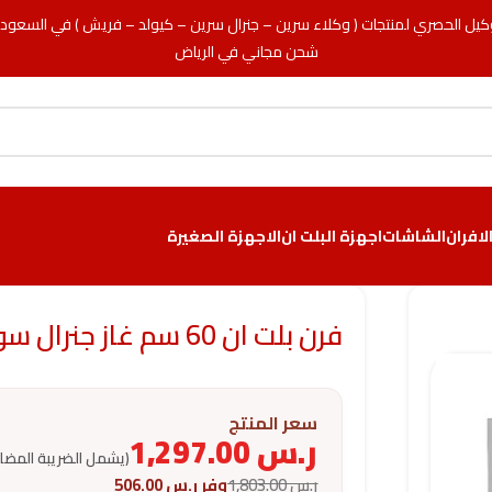
كيل الحصري لمنتجات ( وكلاء سرين – جنرال سرين – كيولد – فريش ) في السعود
شحن مجاني في الرياض
لافران
الشاشات
اجهزة البلت ان
الاجهزة الصغيرة
فرن بلت ان 60 سم غاز جنرال سوبريم – تركي
سعر المنتج
ر.س
1,297.00
(يشمل الضريبة المضا
ر.س
1,803.00
وفر
ر.س
506.00