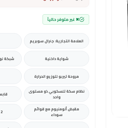
✖ غير متوفر حالياً
العلامة التجارية: جنرال سوبريم
ا
شواية داخلية
شبكة لو
مروحة تيربو لتوزيع الحرارة
م
نظام سكة تلسكوبي ذو مستوى
قابس
واحد
مقبض ألومنيوم مع قوائم
2 مفتاح للتحكم
سوداء