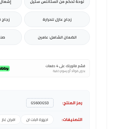
لوحة تحكم من الستانلس ستيل
إشعال 
زجاج عازل للحرارة
زجاج ف
الضمان الشامل: عامين
صنا
قسّم فاتورتك على 4 دفعات
بدون فوائد أو رسوم خفية
رمز المنتج:
GS60OGSD
التصنيفات:
اجهزة البلت ان
افران غاز