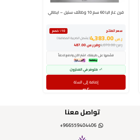
فرن غاز البا 60 سم 10 وظائف ستيل – ايطالي
فرن غاز بلت ان البا 90 سم 6 وظائف – ايط
سعر المنتج
سعر المنتج
٪10 خصم
4,934.00
4,383.00
ر.س
( يشمل الضريبة المضافة )
ر.س
ر.س
4,870.00
وفر
ر.س
487.00
ر.س
6,578.00
وف
قسّمها على طريقتك. اشترِ الآن وادفع لاحقاً
قسّمها على طري
متوفر في المخزون
مت
إضافة إلى السلة
إض
تواصل معنا
966559404406+