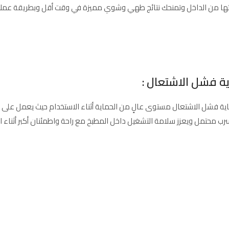
وتها من الداخل وتمنحك نتائج طهي وشوي مميزة في وقت أقل وبطريقة عملي
ة فشل الاشتعال :
ية فشل الاشتعال مستوى عالٍ من الحماية أثناء الاستخدام حيث يعمل على إ
ب محتمل ويعزز سلامة التشغيل داخل المطبخ مع راحة واطمئنان أكبر أثناء 