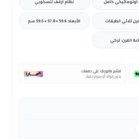
أوتوماتيكي كامل
نظام أرفف تلسكوبي
رن ثلاثي الطبقات
الأبعاد: 59.6 × 57.8 × 59.5 سم
عة الفرن: تركي
قسّم فاتورتك على دفعات
بدون فوائد أو رسوم خفية