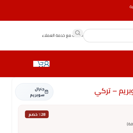
ية
التحدث مع خدمة العملاء
جنرال
سوبريم
٪28 خصم
فة)