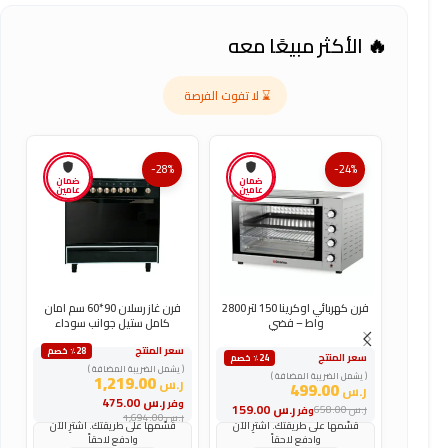
🔥 الأكثر مبيعًا معه
⌛ لا تفوت الفرصة
-28%
-24%
ضمان
ضمان
عامين
عامين
فرن كهربائي اوكرينا 150 لتر 2800
فرن غاز رسلان 90*60 سم امان
واط – فضي
كامل ستيل جوانب سوداء
سعر المنتج
س
٪28 خصم
سعر المنتج
٪24 خصم
( يشمل الضريبة المضافة )
(
( يشمل الضريبة المضافة )
1,219.00
ر.س
ر
499.00
ر.س
ر.س
475.00
وفر
و
ر.س
159.00
ر.س
658.00
وفر
ر.س
1,694.00
ر
قسّمها على طريقتك. اشترِ الآن
قسّمها على طريقتك. اشترِ الآن
وادفع لاحقاً
وادفع لاحقاً