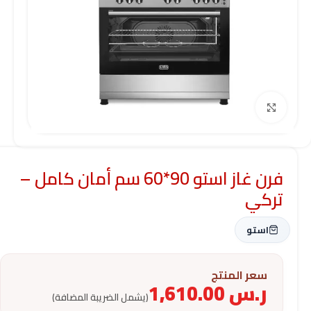
Click to enlarge
فرن غاز استو 90*60 سم أمان كامل –
تركي
استو
سعر المنتج
ر.س
1,610.00
(يشمل الضريبة المضافة)