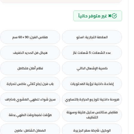
✖ غير متوفر حالياً
العلامة التجارية: استو
مقاس الفرن: 90 × 60 سم
عدد الشعلات: 5 شعلات غاز
هيكل من الحديد الخفيف
خاصية الإشعال الذاتي
نظام أمان متكامل
إضاءة داخلية لرؤية المحتويات
باب فرن زجاج ثلاثي عاكس للحرارة
مروحة داخلية لتوزيع الحرارة بالتساوي
سيخ شواء للطهي المشوي باحتراف
مقابض ستانلس ستيل متينة وسهلة
مؤقت لضبط وقت الطهي بدقة
التنظيف
الوكيل: شركة صقر الجزيرة
الضمان الشامل: عامين