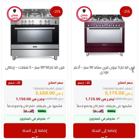
-25%
-25%
ضمان
ضمان
عامين
عامين
فرن البا غاز 5 عيون فري ستاند 90 سم – أحمر
فرن البا غاز 60*90 سم – 5 شعلات – إيطالي
عودي
سعر المنتج
سعر المنتج
٪25 خصم
٪25 خصم
( يشمل الضريبة المضافة )
( يشمل الضريبة المضافة )
3,450.00
5,175.00
ر.س
ر.س
ر.س
1,725.00
ر.س
1,150.00
ر.س
6,900.00
ر.س
4,600.00
وفر
وفر
قسّمها على طريقتك. اشترِ الآن وادفع لاحقاً
قسّمها على طريقتك. اشترِ الآن وادفع لاحقاً
متوفر في المخزون
متوفر في المخزون
إضافة إلى السلة
إضافة إلى السلة