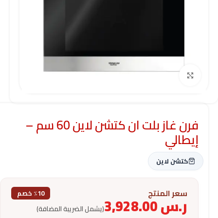
Click to enlarge
فرن غاز بلت ان كتشن لاين 60 سم –
إيطالي
كتشن لاين
سعر المنتج
٪10 خصم
ر.س
3,928.00
(يشمل الضريبة المضافة)