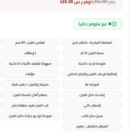
ر.س
4,364.00
وفر
ر.س
436.00
✖ غير متوفر حالياً
العلامة التجارية : كتشن لاين
مقاس الفرن : 60 سم
سعة الفرن ٦٤ لتر
٤ وظائف
مروحة تبريد داخلية
سهولة تنظيف الأجزاء الداخلية
إمكانية نزع باب الفرن والزجاج الداخلي
مؤقت
شواية غاز
صينية إيناميل + رفين شبك
إضاءة داخل الفرن
صمام أمان لشعلة الفرن
إشعال ذاتي
باب الفرن مزود بطبقة زجاج
سيخ دجاج قلاب
مروحة توزيع حرارة داخل الفرن
الضمان الشامل : عامين