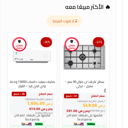
🔥 الأكثر مبيعًا معه
⌛ لا تفوت الفرصة
-26%
-41%
ضمان
ضمان
عامين
عامين
سطح غاز بلت ان جنرال 90 سم –
مكيف سبليت دانسات 19000 وحدة
ستيل – تركي
واي فاي بارد – انفرتر
سعر المنتج
س
٪26 خصم
سعر المنتج
٪41 خصم
( يشمل الضريبة المضافة )
(
( يشمل الضريبة المضافة )
1,694.00
ر.س
ر
549.00
ر.س
ر.س
610.00
وفر
و
ر.س
381.00
ر.س
930.00
وفر
ر.س
2,304.00
ر
قسّمها على طريقتك. اشترِ الآن
قسّمها على طريقتك. اشترِ الآن
وادفع لاحقاً
وادفع لاحقاً