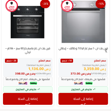
-26%
-10%
ضمان
ضمان
عامين
عامين
فرن بلت ان ٦٠ سم غاز البا 10 وظائف – إيطالي
فرن بلت ان غاز ماستر جاز 60 سم – 64 لتر –
تركي
سعر المنتج
سعر المنتج
٪10 خصم
٪26 خصم
( يشمل الضريبة المضافة )
( يشمل الضريبة المضافة )
1,136.00
3,359.00
ر.س
ر.س
ر.س
373.00
ر.س
398.00
ر.س
3,732.00
ر.س
1,534.00
وفر
وفر
قسّمها على طريقتك. اشترِ الآن وادفع لاحقاً
قسّمها على طريقتك. اشترِ الآن وادفع لاحقاً
متوفر في المخزون
متوفر في المخزون
إضافة إلى السلة
إضافة إلى السلة