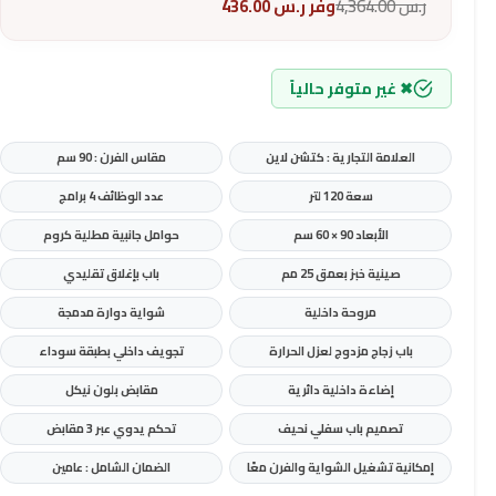
ر.س
4,364.00
وفر
ر.س
436.00
✖ غير متوفر حالياً
العلامة التجارية : كتشن لاين
مقاس الفرن : 90 سم
سعة 120 لتر
عدد الوظائف 4 برامج
الأبعاد 90 × 60 سم
حوامل جانبية مطلية كروم
صينية خبز بعمق 25 مم
باب بإغلاق تقليدي
مروحة داخلية
شواية دوارة مدمجة
باب زجاج مزدوج لعزل الحرارة
تجويف داخلي بطبقة سوداء
إضاءة داخلية دائرية
مقابض بلون نيكل
تصميم باب سفلي نحيف
تحكم يدوي عبر 3 مقابض
إمكانية تشغيل الشواية والفرن معًا
الضمان الشامل : عامين