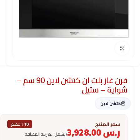
Click to enlarge
فرن غاز بلت ان كتشن لاين 90 سم –
شواية – ستيل
كتشن لاين
سعر المنتج
٪10 خصم
ر.س
3,928.00
(يشمل الضريبة المضافة)