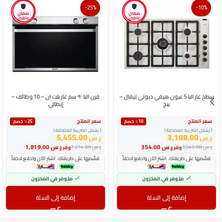
-25%
-10%
ضمان
ضمان
عامين
عامين
سطح غاز البا 5 عيون هيفي ديوتي تيفال –
فرن البا ٩٠ سم غاز بلت ان – 10 وظائف –
بيج
إيطالي
سعر المنتج
سعر المنتج
٪10 خصم
٪25 خصم
( يشمل الضريبة المضافة )
( يشمل الضريبة المضافة )
5,455.00
3,188.00
ر.س
ر.س
ر.س
354.00
ر.س
1,819.00
ر.س
3,542.00
ر.س
7,274.00
وفر
وفر
قسّمها على طريقتك. اشترِ الآن وادفع لاحقاً
قسّمها على طريقتك. اشترِ الآن وادفع لاحقاً
متوفر في المخزون
متوفر في المخزون
إضافة إلى السلة
إضافة إلى السلة