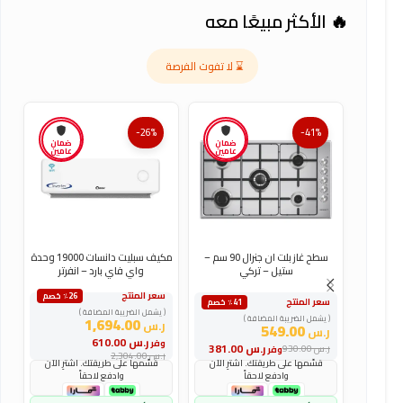
🔥 الأكثر مبيعًا معه
⌛ لا تفوت الفرصة
-26%
-41%
ضمان
ضمان
عامين
عامين
سطح غاز بلت ان جنرال 90 سم –
مكيف سبليت دانسات 19000 وحدة
ستيل – تركي
واي فاي بارد – انفرتر
سعر المنتج
س
٪26 خصم
سعر المنتج
٪41 خصم
( يشمل الضريبة المضافة )
(
( يشمل الضريبة المضافة )
1,694.00
ر.س
ر
549.00
ر.س
ر.س
610.00
وفر
و
ر.س
381.00
ر.س
930.00
وفر
ر.س
2,304.00
ر
قسّمها على طريقتك. اشترِ الآن
قسّمها على طريقتك. اشترِ الآن
وادفع لاحقاً
وادفع لاحقاً