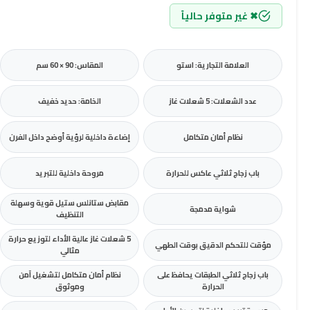
✖ غير متوفر حالياً
العلامة التجارية: استو
المقاس: 90 × 60 سم
عدد الشعلات: 5 شعلات غاز
الخامة: حديد خفيف
نظام أمان متكامل
إضاءة داخلية لرؤية أوضح داخل الفرن
باب زجاج ثلاثي عاكس للحرارة
مروحة داخلية للتبريد
مقابض ستانلس ستيل قوية وسهلة
شواية مدمجة
التنظيف
5 شعلات غاز عالية الأداء لتوزيع حرارة
مؤقت للتحكم الدقيق بوقت الطهي
مثالي
باب زجاج ثلاثي الطبقات يحافظ على
نظام أمان متكامل لتشغيل آمن
الحرارة
وموثوق