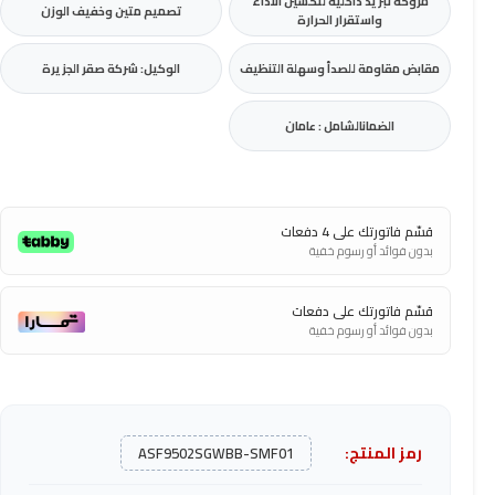
مروحة تبريد داخلية لتحسين الأداء
تصميم متين وخفيف الوزن
واستقرار الحرارة
مقابض مقاومة للصدأ وسهلة التنظيف
الوكيل: شركة صقر الجزيرة
الضمانالشامل : عامان
قسّم فاتورتك على 4 دفعات
بدون فوائد أو رسوم خفية
قسّم فاتورتك على دفعات
بدون فوائد أو رسوم خفية
رمز المنتج:
ASF9502SGWBB-SMF01