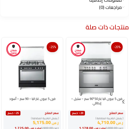
مراجعات (0)
منتجات ذات صلة
-25%
-20%
ضمان
ضمان
عامين
عامين
فرن 5 عيون البا غاز 50*90 سم – ستيل –
فرن 5 عيون غاز البا – 90 سم – أسود
إيطالي
سعر المنتج
سعر المنتج
٪20 خصم
٪25 خصم
( يشمل الضريبة المضافة )
( يشمل الضريبة المضافة )
5,175.00
4,710.00
ر.س
ر.س
ر.س
1,178.00
ر.س
1,725.00
ر.س
5,888.00
ر.س
6,900.00
وفر
وفر