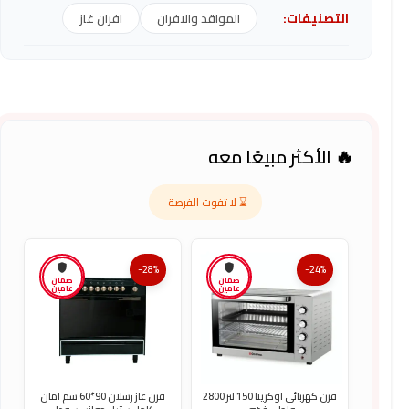
التصنيفات:
المواقد والافران
افران غاز
🔥 الأكثر مبيعًا معه
⌛ لا تفوت الفرصة
-28%
-24%
ضمان
ضمان
عامين
عامين
فرن كهربائي اوكرينا 150 لتر 2800
فرن غاز رسلان 90*60 سم امان