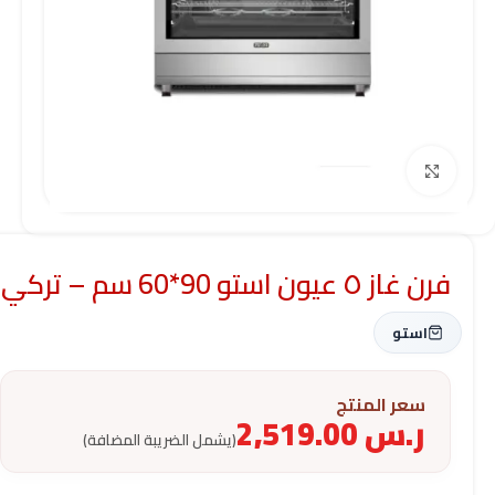
Click to enlarge
فرن غاز ٥ عيون استو 90*60 سم – تركي
استو
سعر المنتج
ر.س
2,519.00
(يشمل الضريبة المضافة)