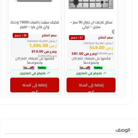
سطح غاز بلت ان جنرال 90 سم –
مكيف سبليت دانسات 19000 وحدة
ستيل – تركي
واي فاي بارد – انفرتر
سعر المنتج
س
٪26 خصم
سعر المنتج
٪41 خصم
( يشمل الضريبة المضافة )
(
( يشمل الضريبة المضافة )
1,694.00
ر.س
ر
549.00
ر.س
ر.س
610.00
وفر
و
ر.س
381.00
ر.س
930.00
وفر
ر.س
2,304.00
ر
قسّمها على طريقتك. اشترِ الآن
قسّمها على طريقتك. اشترِ الآن
وادفع لاحقاً
وادفع لاحقاً
متوفر في المخزون
متوفر في المخزون
إضافة إلى السلة
إضافة إلى السلة
الوصف