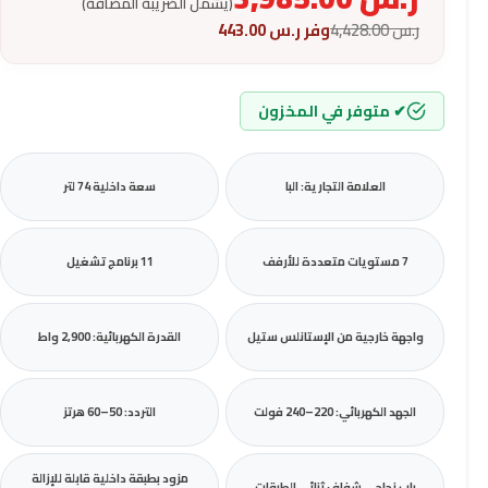
(يشمل الضريبة المضافة)
ر.س
4,428.00
وفر
ر.س
443.00
✔ متوفر في المخزون
العلامة التجارية: البا
سعة داخلية 74 لتر
7 مستويات متعددة للأرفف
11 برنامج تشغيل
واجهة خارجية من الإستانلس ستيل
القدرة الكهربائية: 2,900 واط
الجهد الكهربائي: 220–240 فولت
التردد: 50–60 هرتز
مزود بطبقة داخلية قابلة للإزالة
باب زجاجي شفاف ثنائي الطبقات