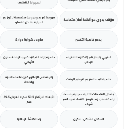
لسهولة التنظيف
مروحة تبريد ومروحة مخصصة لـ توزيع
مؤقت يدوي مع أنظمة أمان متكاملة
الحرارة بشكل متساو
يدعم خاصية التخمير
مزود بـ شواية دوارة
الطهي بالبخار مع إمكانية التنظيف
خاصية إزالة التجميد مع وظيفة تسخين
الرطب
الأواني
باب سلس الإغلاق مع إضاءة داخلية
خاصية البدء السريع لتوفير الوقت
واضحة
يشمل الملحقات التالية: صينية واحدة،
الأبعاد: الارتفاع 59.5 سم × العرض 59.5
رف مسطح، رف موفر للمساحة، وطقم
سم
شواء
الضمان الشامل : عامين
بلد المنشأ : ايطاليا