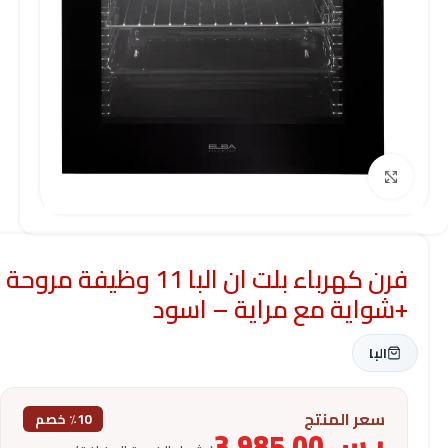
Click to enlarge
فرن كهرباء بلت ان البا 11 وظيفة مروحة
+شواية مع مراية – اسود
البا
سعر المنتج
٪10 خصم
ر.س
3,985.00