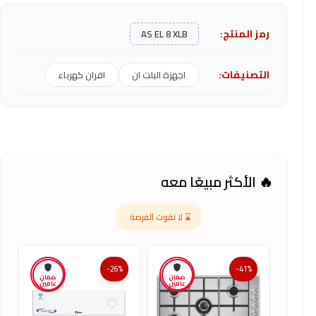
رمز المنتج:
AS EL 8 XLB
التصنيفات:
اجهزة البلت ان
افران كهرباء
🔥 الأكثر مبيعًا معه
⌛ لا تفوت الفرصة
-26%
-41%
ضمان
ضمان
عامين
عامين