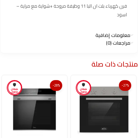
فرن كهرباء بلت ان البا 11 وظيفة مروحة +شواية مع مراية –
اسود
معلومات إضافية
مراجعات (0)
منتجات ذات صلة
-28%
-27%
ضمان
ضمان
عامين
عامين