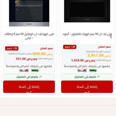
فرن بلت ان 90 سم كهرباء كلفنيتور – أسود
فرن كهربا بلت ان كومتيل 60 سم 8 وظائف
– تركي
سعر المنتج
٪28 خصم
سعر المنتج
٪28 خصم
( يشمل الضريبة المضافة )
900.00
ر.س
3,947.00
( يشمل الضريبة المضافة )
ر.س
ر.س
351.00
ر.س
1,251.00
وفر
ر.س
1,539.00
ر.س
5,486.00
وفر
قسّمها على طريقتك. اشترِ الآن وادفع لاحقاً
قسّمها على طريقتك. اشترِ الآن وادفع لاحقاً
متوفر في المخزون
متوفر في المخزون
إضافة إلى السلة
إضافة إلى السلة