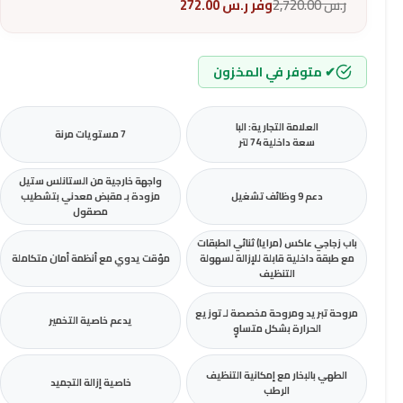
ر.س
2,720.00
وفر
ر.س
272.00
✔ متوفر في المخزون
العلامة التجارية: البا
7 مستويات مرنة
سعة داخلية 74 لتر
واجهة خارجية من الستانلس ستيل
دعم 9 وظائف تشغيل
مزودة بـ مقبض معدني بتشطيب
مصقول
باب زجاجي عاكس (مرايا) ثنائي الطبقات
مع طبقة داخلية قابلة للإزالة لسهولة
مؤقت يدوي مع أنظمة أمان متكاملة
التنظيف
مروحة تبريد ومروحة مخصصة لـ توزيع
يدعم خاصية التخمير
الحرارة بشكل متساوٍ
الطهي بالبخار مع إمكانية التنظيف
خاصية إزالة التجميد
الرطب