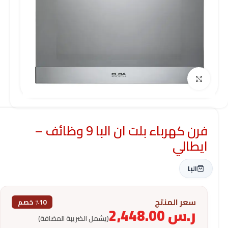
Click to enlarge
فرن كهرباء بلت ان البا 9 وظائف –
ايطالي
البا
سعر المنتج
٪10 خصم
ر.س
2,448.00
(يشمل الضريبة المضافة)