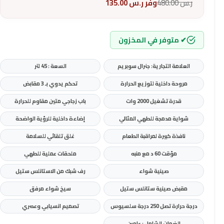
ر.س
480.00
وفر
ر.س
135.00
✔ متوفر في المخزون
العلامة التجارية: جنرال سوبريم
السعة : 45 لتر
مروحة داخلية لتوزيع الحرارة
تحكم يدوي بـ 3 مقابض
قدرة تشغيل 2000 وات
باب زجاجي متين مقاوم للحرارة
شواية مدمجة للطهي المثالي
إضاءة داخلية للرؤية الواضحة
نافذة كبيرة لمراقبة الطعام
غلق تلقائي للسلامة
مؤقت 60 د مع منبه
ملحقات عملية للطهي
صينية شواء
رف شبك من الاستانلس ستيل
مقبض صينية ستانلس ستيل
سيخ شواء مرفق
درجة حرارة تصل 250 درجة سلسيوس
تصميم انسيابي وعصري
الضمان الشامل : عامين