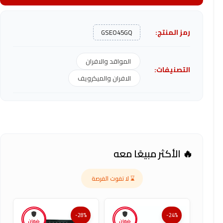
رمز المنتج:
GSEO45GQ
المواقد والافران
التصنيفات:
الافران والميكرويف
🔥 الأكثر مبيعًا معه
⌛ لا تفوت الفرصة
-28%
-24%
ضمان
ضمان