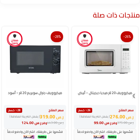
منتجات ذات صلة
-28%
-26%
ضمان
ضمان
عامين
عامين
ميكروويف 20 لتر ميديا ديجيتال – أبيض
ميكروويف جنرال سوبريم 20 لتر – أسود
سعر المنتج
سعر المنتج
٪26 خصم
٪28 خصم
319.00
276.00
ر.س
ر.س
( يشمل الضريبة المضافة )
( يشمل الضريبة المضافة )
ر.س
99.00
ر.س
124.00
ر.س
375.00
ر.س
443.00
وفر
وفر
قسّمها على طريقتك. اشترِ الآن وادفع لاحقاً
قسّمها على طريقتك. اشترِ الآن وادفع لاحقاً