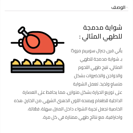
الوصف
شواية مدمجة
للطهي المثالي :
يأتي فرن جنرال سوبريم مزودًا
بـ شواية مدمجة للطهي
المثالي، تتيح طهي اللحوم
والدواجن والخضروات بشكل
متساوٍ ولذيذ. تعمل الشواية
على توزيع الحرارة بشكل متوازن، مما يحافظ على العصارة
الداخلية للطعام ويمنحه اللون الذهبي الشهي من الخارج. هذه
الخاصية تجعل تجربة الشواء داخل المنزل سهلة، فعّالة،
واحترافية، مع نتائج طهي ممتازة في كل مرة.