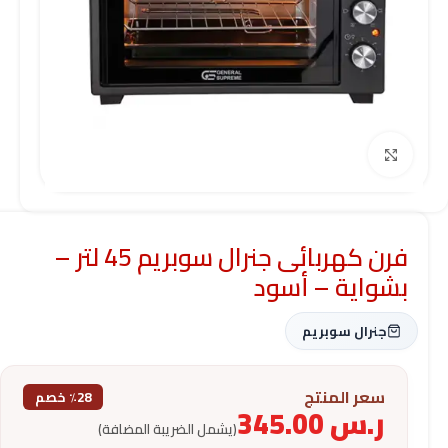
Click to enlarge
فرن كهربائى جنرال سوبريم 45 لتر –
بشواية – أسود
جنرال سوبريم
سعر المنتج
٪28 خصم
ر.س
345.00
(يشمل الضريبة المضافة)