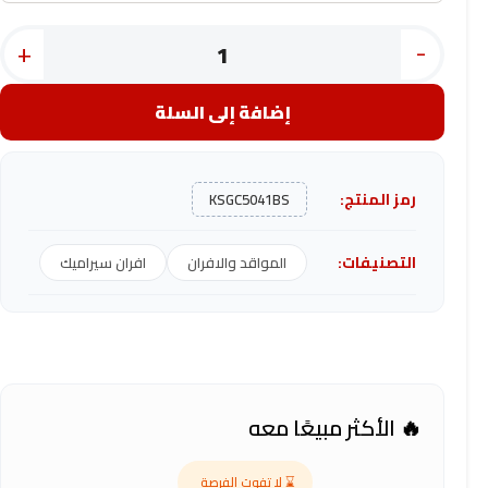
+
-
إضافة إلى السلة
رمز المنتج:
KSGC5041BS
التصنيفات:
المواقد والافران
افران سيراميك
🔥 الأكثر مبيعًا معه
⌛ لا تفوت الفرصة