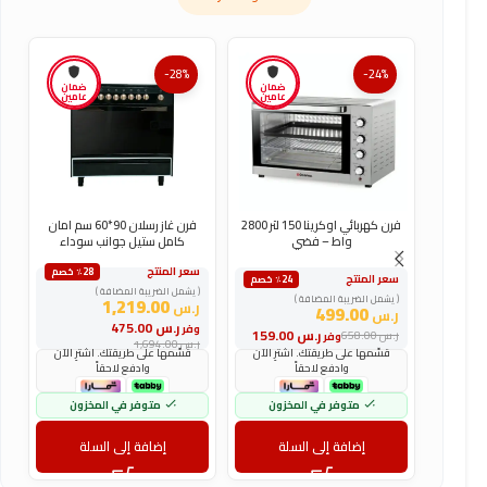
-28%
-24%
ضمان
ضمان
عامين
عامين
فرن كهربائي اوكرينا 150 لتر 2800
فرن غاز رسلان 90*60 سم امان
واط – فضي
كامل ستيل جوانب سوداء
سعر المنتج
س
٪28 خصم
سعر المنتج
٪24 خصم
( يشمل الضريبة المضافة )
(
( يشمل الضريبة المضافة )
1,219.00
ر.س
ر
499.00
ر.س
ر.س
475.00
وفر
و
ر.س
159.00
ر.س
658.00
وفر
ر.س
1,694.00
ر
قسّمها على طريقتك. اشترِ الآن
قسّمها على طريقتك. اشترِ الآن
وادفع لاحقاً
وادفع لاحقاً
متوفر في المخزون
متوفر في المخزون
إضافة إلى السلة
إضافة إلى السلة