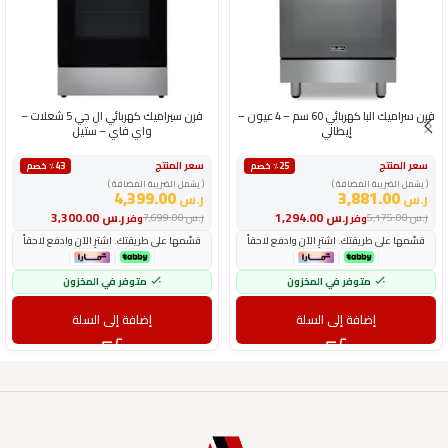
فرن سراميك البا كهربائي 60 سم – 4 عيون –
فرن سيراميك كهربائي ال جي 5 شعلات –
إيطالي
واي فاي – ستيل
سعر المنتج
سعر المنتج
٪25 خصم
٪43 خصم
( يشمل الضريبة المضافة )
( يشمل الضريبة المضافة )
4,399.00
3,881.00
ر.س
ر.س
ر.س
1,294.00
ر.س
3,300.00
ر.س
5,175.00
ر.س
7,699.00
وفر
وفر
قسّمها على طريقتك. اشترِ الآن وادفع لاحقاً
قسّمها على طريقتك. اشترِ الآن وادفع لاحقاً
متوفر في المخزون
متوفر في المخزون
إضافة إلى السلة
إضافة إلى السلة