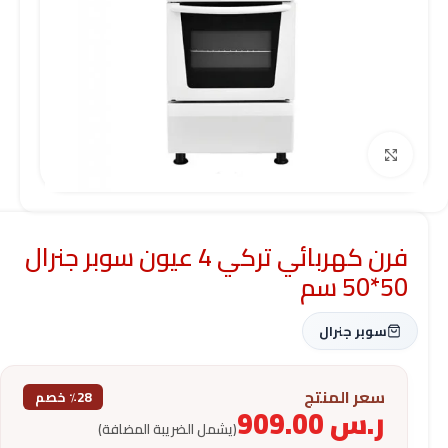
Click to enlarge
فرن كهربائي تركي 4 عيون سوبر جنرال
50*50 سم
سوبر جنرال
سعر المنتج
٪28 خصم
ر.س
909.00
(يشمل الضريبة المضافة)