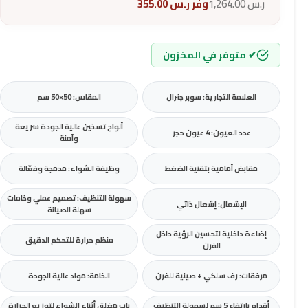
ر.س
1,264.00
وفر
ر.س
355.00
✔ متوفر في المخزون
العلامة التجارية: سوبر جنرال
المقاس: 50×50 سم
ألواح تسخين عالية الجودة سريعة
عدد العيون: 4 عيون حجر
وآمنة
مقابض أمامية بتقنية الضغط
وظيفة الشواء: مدمجة وفعّالة
سهولة التنظيف: تصميم عملي وخامات
الإشعال: إشعال ذاتي
سهلة الصيانة
إضاءة داخلية لتحسين الرؤية داخل
منظم حرارة للتحكم الدقيق
الفرن
مرفقات: رف سلكي + صينية للفرن
الخامة: مواد عالية الجودة
أقدام بارتفاع 5 سم لسهولة التنظيف
باب مغلق أثناء الشواء لتوزيع الحرارة