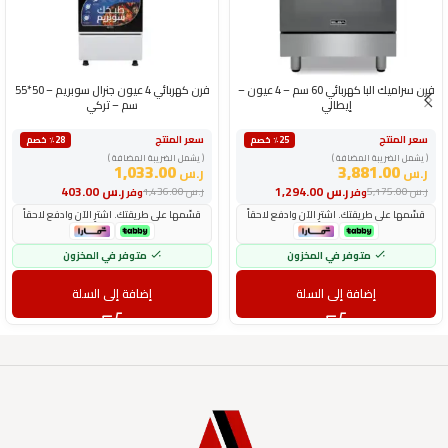
فرن سراميك البا كهربائي 60 سم – 4 عيون –
فرن كهربائي 4 عيون جنرال سوبريم – 50*55
إيطالي
سم – تركي
سعر المنتج
سعر المنتج
٪25 خصم
٪28 خصم
( يشمل الضريبة المضافة )
( يشمل الضريبة المضافة )
1,033.00
3,881.00
ر.س
ر.س
ر.س
1,294.00
ر.س
403.00
ر.س
5,175.00
ر.س
1,436.00
وفر
وفر
قسّمها على طريقتك. اشترِ الآن وادفع لاحقاً
قسّمها على طريقتك. اشترِ الآن وادفع لاحقاً
متوفر في المخزون
متوفر في المخزون
إضافة إلى السلة
إضافة إلى السلة