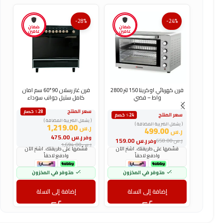
-28%
-24%
ضمان
ضمان
عامين
عامين
فرن كهربائي اوكرينا 150 لتر 2800
فرن غاز رسلان 90*60 سم امان
واط – فضي
كامل ستيل جوانب سوداء
سعر المنتج
س
٪28 خصم
سعر المنتج
٪24 خصم
( يشمل الضريبة المضافة )
(
( يشمل الضريبة المضافة )
1,219.00
ر.س
ر
499.00
ر.س
ر.س
475.00
وفر
و
ر.س
159.00
ر.س
658.00
وفر
ر.س
1,694.00
ر
قسّمها على طريقتك. اشترِ الآن
قسّمها على طريقتك. اشترِ الآن
وادفع لاحقاً
وادفع لاحقاً
متوفر في المخزون
متوفر في المخزون
إضافة إلى السلة
إضافة إلى السلة