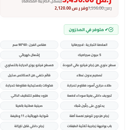
(يشمل الضريبة المضافة)
ر.س
7,556.00
وفر
ر.س
2,120.00
✔ متوفر في المخزون
العلامة التجارية : لاجيرمانيا
مقاس الفرن : 60*90 سم
5 عيون سيراميك
إشعال
كهربائي
سطح
علوي
من
زجاج
فيترو
عالي
الجودة
مسطح
فيترو
يوزع
الحرارة
بالتساوي
تصميم
بدون
غطاء
قائم
خلفي
من
الستانلس
ستيل
طلاء
حراري
أسود
مقاوم
للحرارة
مكونات
بلاستيكية
مقاومة
للحرارة
تجويف
داخلي
بمينا
سوداء
لامعة
مزود
بطقم
للتنظيف
الذاتي
يحتوي
على
رفّين
شبك
صينية
مطلية
بالمينا
زجاج
مزدوج
لتوفير
لمسة
آمنة
شواية
كهربائية
بـ
11
وظيفة
باب
بواجهة
زجاجية
ثلاثية
الطبقات
زجاج
داخلي
قابل
للإزالة