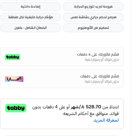
مروحة
تبريد
لتوزيع
الحرارة
إضاءة
داخلية
مبرمج
تحكم
حراري
بشاشة
لمس
مؤشر
حرارة
متبقية
لكل
منطقة
تصميم
من
الألومنيوم
الضمان الشامل : عامين
قسّم فاتورتك على 4 دفعات
بدون فوائد أو رسوم خفية
قسّم فاتورتك على دفعات
بدون فوائد أو رسوم خفية