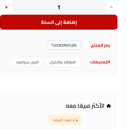
+
-
إضافة إلى السلة
رمز المنتج:
TUS9CER61LBX
التصنيفات:
المواقد والافران
افران سيراميك
🔥 الأكثر مبيعًا معه
⌛ لا تفوت الفرصة