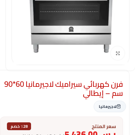
Click to enlarge
فرن كهربائي سيراميك لاجيرمانيا 60*90
سم – إيطالي
لاجيرمانيا
سعر المنتج
٪28 خصم
ر.س
5,436.00