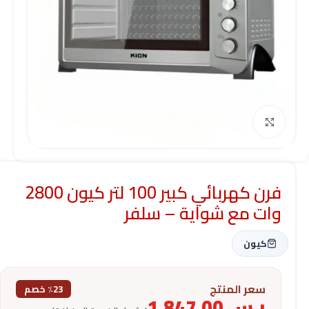
Click to enlarge
فرن كهربائي كبير 100 لتر كيون 2800
وات مع شواية – سلفر
كيون
سعر المنتج
٪23 خصم
ر.س
1,847.00