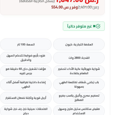
(يشمل الضريبة المضافة)
ر.س
2,401.00
وفر
ر.س
554.00
✖ غير متوفر حالياً
العلامة التجارية: كيون
السعة: 100 لتر
مزود بأربع ضوابط للتحكم السهل
القدرة: 2800 وات
والدقيق
شواية كهربائية عالية الأداء لتحضير
مؤقت تشغيل حتى 60 دقيقة مع
الطعام بكفاءة
جرس تنبيه
باب زجاجي شفاف لمتابعة الطهي
إضاءة داخلية لمراقبة أفضل أثناء
بسهولة
الطهي
تصميم عصري وأنيق يناسب جميع
أرجل قوية وثابتة لضمان الاستقرار
المطابخ
مقبض ستانلس ستيل متين وسهل
الملحقات: صينية خبز، رف خبز، شواية
الاستخدام
دجاج