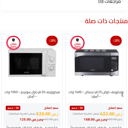
مراجعات (0)
منتجات ذات صلة
-28%
-28%
ضمان
ضمان
عامين
عامين
مايكرويف كولن 25 لتر ديجيتال – 1400 وات
ميكروويف 20 لتر جنرال سوبريم – 1050 وات
– أسود
– أبيض
سعر المنتج
سعر المنتج
٪28 خصم
٪28 خصم
320.00
432.00
ر.س
ر.س
( يشمل الضريبة المضافة )
( يشمل الضريبة المضافة )
ر.س
168.00
ر.س
125.00
ر.س
600.00
ر.س
445.00
وفر
وفر
قسّمها على طريقتك. اشترِ الآن وادفع لاحقاً
قسّمها على طريقتك. اشترِ الآن وادفع لاحقاً