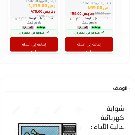
( يشمل الضريبة المضافة )
(
( يشمل الضريبة المضافة )
1,219.00
ر.س
ر
499.00
ر.س
ر.س
475.00
وفر
و
ر.س
159.00
ر.س
658.00
وفر
ر.س
1,694.00
ر
قسّمها على طريقتك. اشترِ الآن
قسّمها على طريقتك. اشترِ الآن
وادفع لاحقاً
وادفع لاحقاً
متوفر في المخزون
متوفر في المخزون
إضافة إلى السلة
إضافة إلى السلة
الوصف
شواية
كهربائية
عالية الأداء :