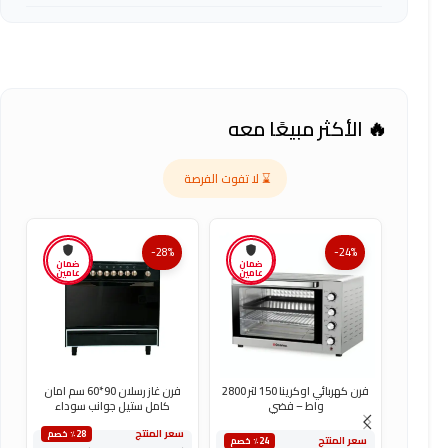
🔥 الأكثر مبيعًا معه
⌛ لا تفوت الفرصة
-28%
-24%
ضمان
ضمان
عامين
عامين
فرن كهربائي اوكرينا 150 لتر 2800
فرن غاز رسلان 90*60 سم امان
واط – فضي
كامل ستيل جوانب سوداء
سعر المنتج
س
٪28 خصم
سعر المنتج
٪24 خصم