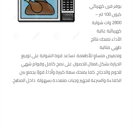
يوفر فرن كهربائي
كيون 100 لتر –
2800 وات شواية
كهربائية عالية
الأداء تمنحك نتائج
طهي مثالية
وتحميص متساوٍ للأطعمة. تساعد قوة الشواية على توزيع
الحرارة بشكل فعال للحصول على نضج كامل وقوام شهي
للحوم والدجاج. كما يمنحك سعة كبيرة وأداءً قويًا يجمع بين
الكفاءة والسرعة لتجهيز وجبات متعددة بسهولة داخل المطبخ.